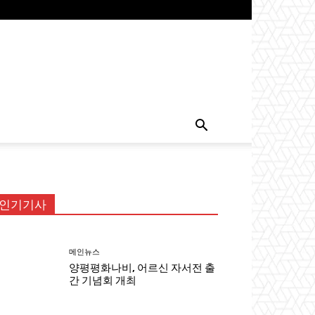
인기기사
메인뉴스
양평평화나비, 어르신 자서전 출
간 기념회 개최