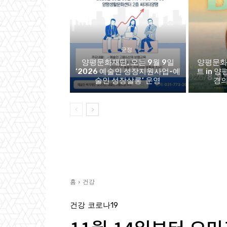
군정
양평문화재단, 오는 9월 9일
양평문화
‘2026 예술인 성장지원사업-예
트 in 양
술인 성장살롱’ 운영
경의