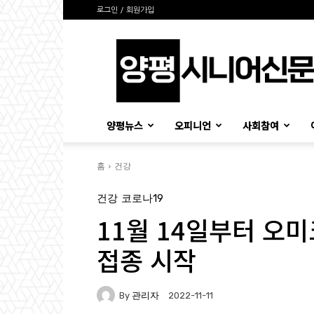
로그인 / 회원가입
양
평
시
니
어
신
양평뉴스
오피니언
사회참여
문
홈
건강
건강
코로나19
11월 14일부터 오
접종 시작
By
관리자
2022-11-11