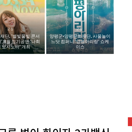
군정
군정
재단, ‘별빛물빛 콘서
양평군·양평문화재단, 사물놀이
평’ 8월 정기공연 ‘나희
느닷 컴퍼니 ‘양평아리랑’ 쇼케
 보사노바’ 개최
이스