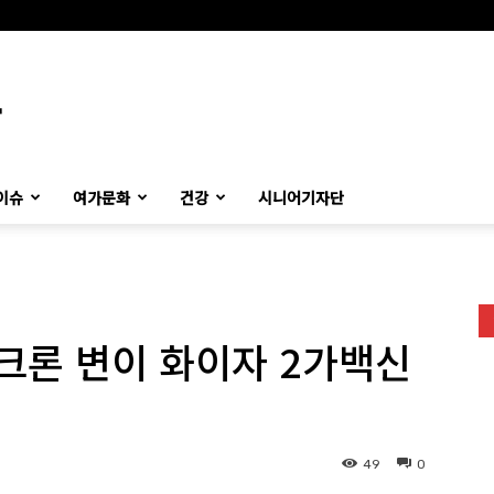
이슈
여가문화
건강
시니어기자단
미크론 변이 화이자 2가백신
49
0