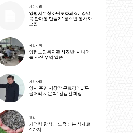
시민사회
양평서부청소년문화의집, ‘양말
목 안마봉 만들기’ 청소년 봉사자
모집
시민사회
양평노인복지관 사진반, 시니어
들 사진 수업 열중
시민사회
양서 주민 시창작 무료강의…’두
물머리 시문학’ 김광진 회장
건강
기억력 향상에 도움 되는 식재료
4가지