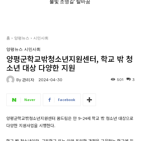
불빛 조명길’ 탈바꿈