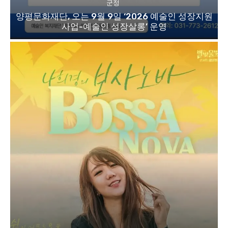
군정
양평문화재단, 오는 9월 9일 ‘2026 예술인 성장지원
사업-예술인 성장살롱’ 운영