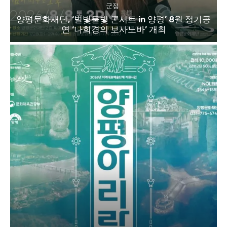
군정
양평문화재단, ‘별빛물빛 콘서트 in 양평’ 8월 정기공
연 ‘나희경의 보사노바’ 개최