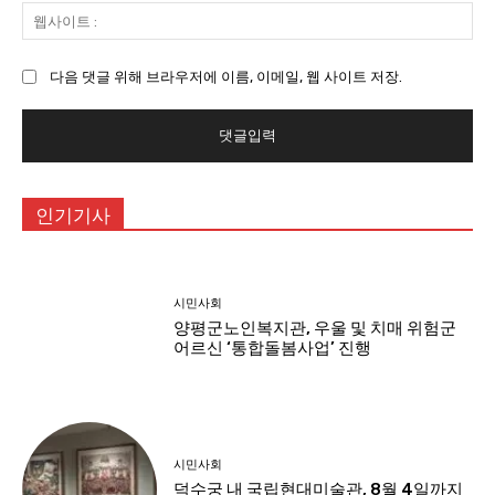
웹
:
사
이
다음 댓글 위해 브라우저에 이름, 이메일, 웹 사이트 저장.
트
:
인기기사
시민사회
양평군노인복지관, 우울 및 치매 위험군
어르신 ‘통합돌봄사업’ 진행
시민사회
덕수궁 내 국립현대미술관, 8월 4일까지