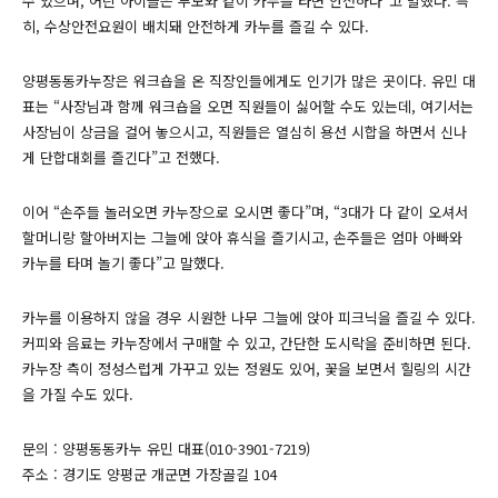
수 있으며, 어린 아이들은 부모와 같이 카누를 타면 안전하다”고 말했다. 특
히, 수상안전요원이 배치돼 안전하게 카누를 즐길 수 있다.
양평동동카누장은 워크숍을 온 직장인들에게도 인기가 많은 곳이다. 유민 대
표는 “사장님과 함께 워크숍을 오면 직원들이 싫어할 수도 있는데, 여기서는
사장님이 상금을 걸어 놓으시고, 직원들은 열심히 용선 시합을 하면서 신나
게 단합대회를 즐긴다”고 전했다.
이어 “손주들 놀러오면 카누장으로 오시면 좋다”며, “3대가 다 같이 오셔서
할머니랑 할아버지는 그늘에 앉아 휴식을 즐기시고, 손주들은 엄마 아빠와
카누를 타며 놀기 좋다”고 말했다.
카누를 이용하지 않을 경우 시원한 나무 그늘에 앉아 피크닉을 즐길 수 있다.
커피와 음료는 카누장에서 구매할 수 있고, 간단한 도시락을 준비하면 된다.
카누장 측이 정성스럽게 가꾸고 있는 정원도 있어, 꽃을 보면서 힐링의 시간
을 가질 수도 있다.
문의 : 양평동동카누 유민 대표(010-3901-7219)
주소 : 경기도 양평군 개군면 가장골길 104