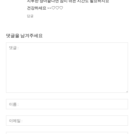
지루한 장마끝나면 잠시 쉬는 시간도 필요하지요
건강하세요 ~~♡♡♡
답글
댓글을 남겨주세요
댓
글
이
:
름
:
이
메
일