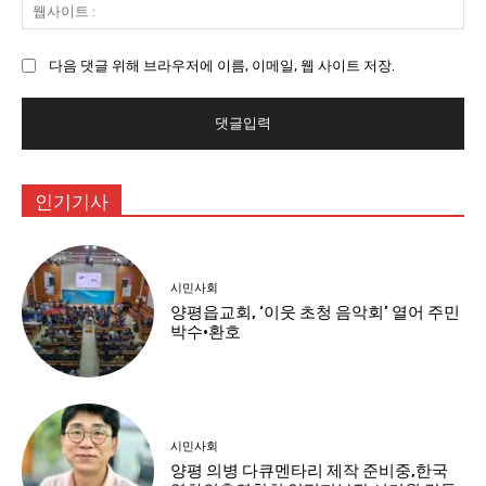
웹
:
사
이
다음 댓글 위해 브라우저에 이름, 이메일, 웹 사이트 저장.
트
:
인기기사
시민사회
양평읍교회, ‘이웃 초청 음악회’ 열어 주민
박수·환호
시민사회
양평 의병 다큐멘타리 제작 준비중,한국