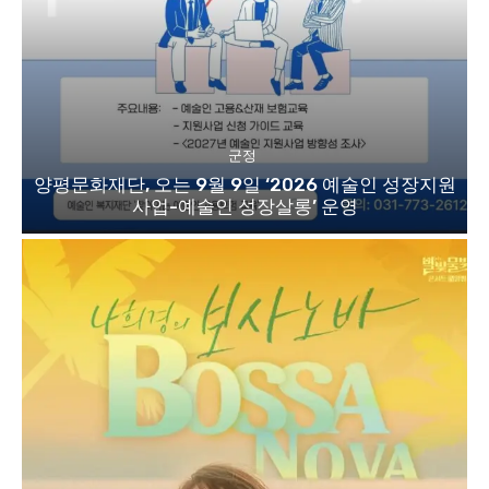
군정
양평문화재단, 오는 9월 9일 ‘2026 예술인 성장지원
사업-예술인 성장살롱’ 운영