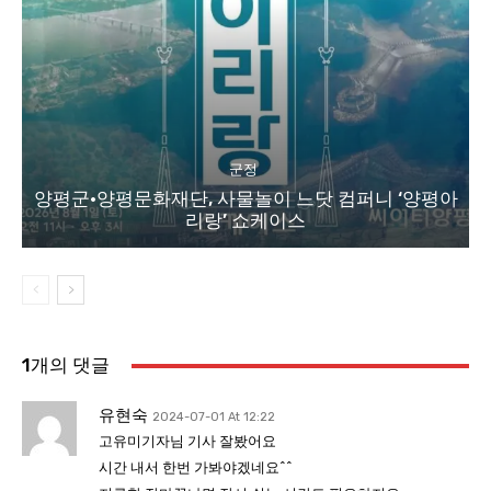
군정
양평군·양평문화재단, 사물놀이 느닷 컴퍼니 ‘양평아
리랑’ 쇼케이스
1개의 댓글
유현숙
2024-07-01 At 12:22
고유미기자님 기사 잘봤어요
시간 내서 한번 가봐야겠네요^^