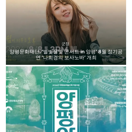
군정
양평문화재단, ‘별빛물빛 콘서트 in 양평’ 8월 정기공
연 ‘나희경의 보사노바’ 개최