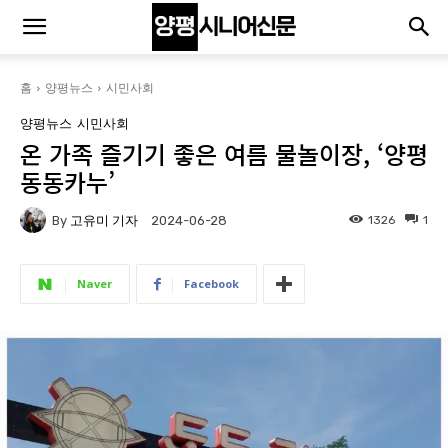
홈
양평뉴스
시민사회
양평뉴스
시민사회
온 가족 즐기기 좋은 여름 물놀이장, ‘양평
동동카누’
By
고유미 기자
1326
1
2024-06-28
Naver
Facebook