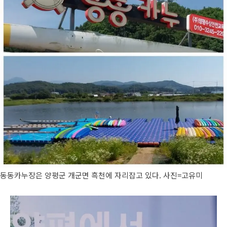
동동카누장은 양평군 개군면 흑천에 자리잡고 있다. 사진=고유미