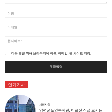
댓
글
이
:
름
:
이
메
일
웹
:
사
이
다음 댓글 위해 브라우저에 이름, 이메일, 웹 사이트 저장.
트
:
인기기사
시민사회
양평군노인복지관, 어르신 직접 모시는