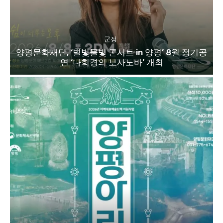
군정
양평문화재단, ‘별빛물빛 콘서트 in 양평’ 8월 정기공
연 ‘나희경의 보사노바’ 개최