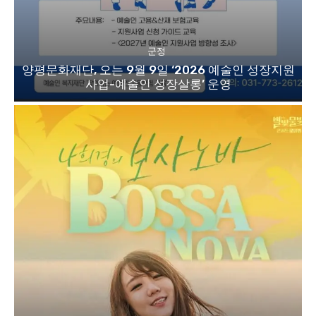
군정
양평문화재단, 오는 9월 9일 ‘2026 예술인 성장지원
사업-예술인 성장살롱’ 운영