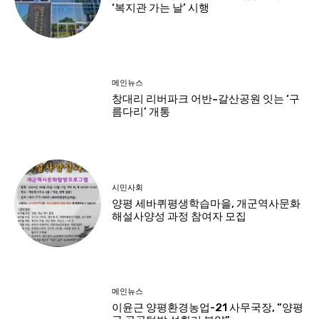
‘복지관 가는 날’ 시행
메인뉴스
창대리 리버파크 어반~갈산공원 잇는 ‘구
름다리’ 개통
시민사회
양평 세바퀴평생학습마을, 개군역사문화
해설사양성 과정 참여자 모집
메인뉴스
이윤근 양평환경농업-21 사무국장, “양평