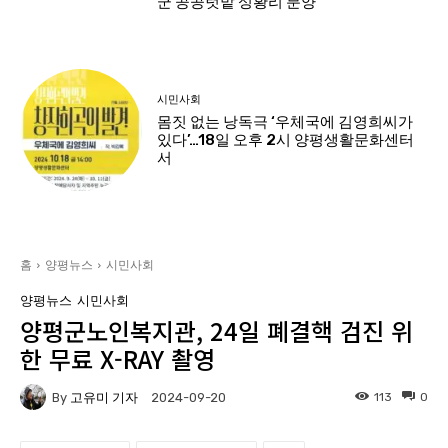
군 공공텃밭 성황리 분양”
시민사회
몸짓 없는 낭독극 ‘우체국에 김영희씨가
있다’…18일 오후 2시 양평생활문화센터
서