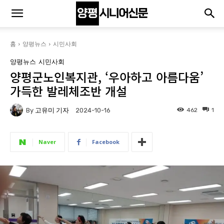
홈
양평뉴스
시민사회
양평뉴스
시민사회
양평군노인복지관, ‘우아하고 아름다움’
가득한 발레체조반 개설
By
고유미 기자
462
1
2024-10-16
Naver
Facebook