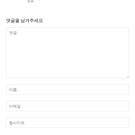
답글
댓글을 남겨주세요
댓
글
이
:
름
:
이
메
일
웹
:
사
이