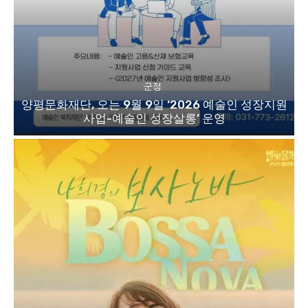
군정
양평문화재단, 오는 9월 9일 ‘2026 예술인 성장지원
사업-예술인 성장살롱’ 운영