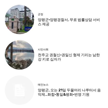
군정
양평군·양평경찰서, 무료 법률상담 서비
스 제공
시민사회
천주교 권철신·권일신 형제 기리는 남한
강 키로 십자가
메인뉴스
양평군, 오는 21일 두물머리 나루터서 음
악제…화합·통일&평화·번영 기원