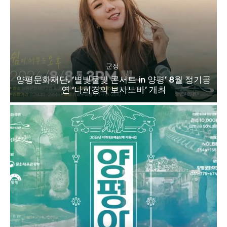
군정
양평문화재단, ‘별빛물빛 콘서트 in 양평’ 8월 정기공
연 ‘나희경의 보사노바’ 개최