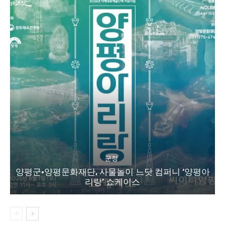
군정
양평군·양평문화재단, 사물놀이 느닷 컴퍼니 ‘양평아
리랑’ 쇼케이스