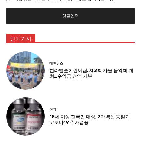
트
:
인기기사
메인뉴스
한라별숲어린이집, 제2회 가을 음악회 개
최…수익금 전액 기부
건강
18세 이상 전국민 대상, 2가백신 동절기
코로나19 추가접종