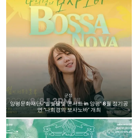
군정
양평문화재단, ‘별빛물빛 콘서트 in 양평’ 8월 정기공
연 ‘나희경의 보사노바’ 개최