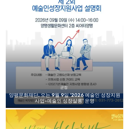
군정
양평문화재단, 오는 9월 9일 ‘2026 예술인 성장지원
사업-예술인 성장살롱’ 운영