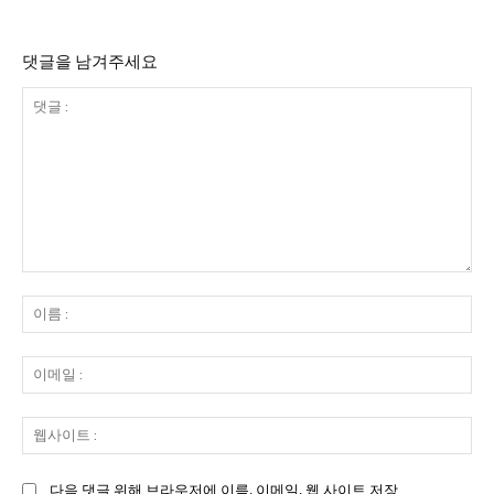
댓글을 남겨주세요
댓
글
이
:
름
:
이
메
일
웹
:
사
이
다음 댓글 위해 브라우저에 이름, 이메일, 웹 사이트 저장.