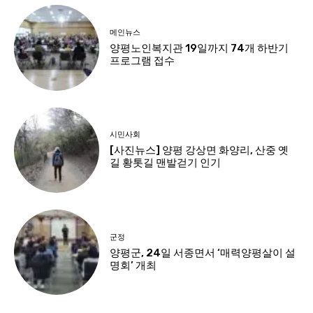
메인뉴스
양평노인복지관 19일까지 74개 하반기
프로그램 접수
시민사회
[사진뉴스] 양평 강상면 화양리, 산중 옛
길 황톳길 맨발걷기 인기
군정
양평군, 24일 서종면서 ‘매력양평살이 설
명회’ 개최