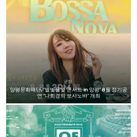
군정
양평문화재단, ‘별빛물빛 콘서트 in 양평’ 8월 정기공
연 ‘나희경의 보사노바’ 개최