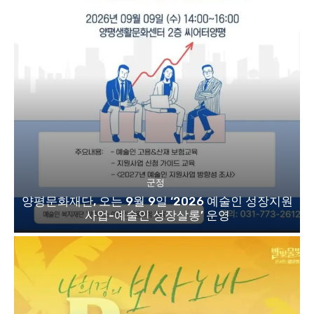
군정
양평문화재단, 오는 9월 9일 ‘2026 예술인 성장지원
사업-예술인 성장살롱’ 운영