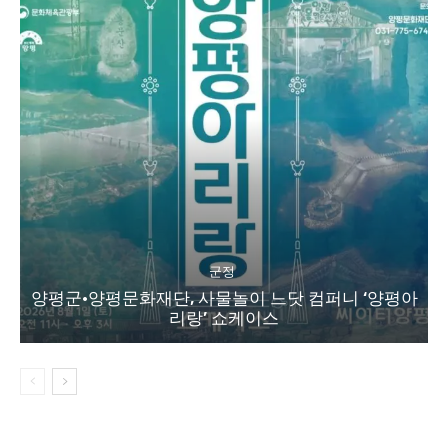
군정
양평군·양평문화재단, 사물놀이 느닷 컴퍼니 ‘양평아
리랑’ 쇼케이스