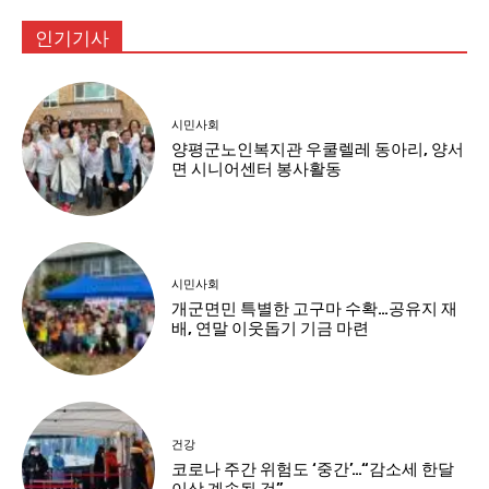
인기기사
시민사회
양평군노인복지관 우쿨렐레 동아리, 양서
면 시니어센터 봉사활동
시민사회
개군면민 특별한 고구마 수확…공유지 재
배, 연말 이웃돕기 기금 마련
건강
코로나 주간 위험도 ‘중간’…“감소세 한달
이상 계속될 것”