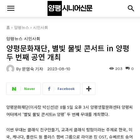
홈
양평뉴스
시민사회
양평뉴스
시민사회
양평문화재단, 별빛 물빛 콘서트 in 양평
두 번째 공연 개최
By
문명숙 기자
203
0
2023-08-10
Naver
Facebook
양평문화재단(이사장 박신선)은 8월 5일 오후 3시 양평생활문화센터 양평씨
어터에서 ‘별빛 물빛 콘서트in 양평’ 두 번째 무대를 개최했다.
이번 무대는 클래식 친구만들기, 교과서 클래식 탐험이라는 주제로 한국, 미
국, 캐나다, 폴란드 등 플러스 챔버 그룹으로 라이온 킹 OST, 슈베르트 송어