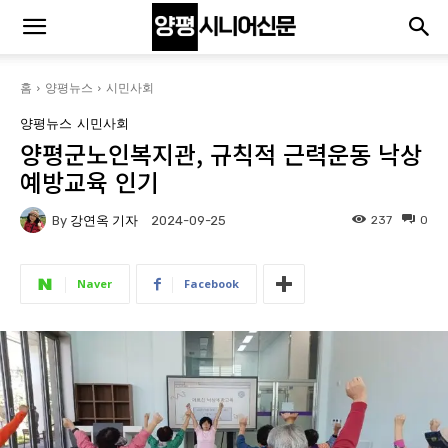
홈
양평뉴스
시민사회
양평뉴스
시민사회
양평군노인복지관, 규칙적 근력운동 낙상
예방교육 인기
By
강연옥 기자
237
0
2024-09-25
Naver
Facebook