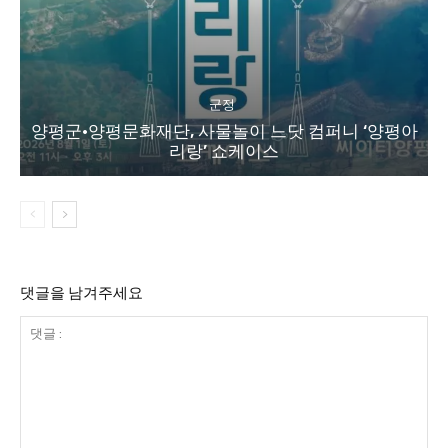
군정
양평군·양평문화재단, 사물놀이 느닷 컴퍼니 ‘양평아
리랑’ 쇼케이스
댓글을 남겨주세요