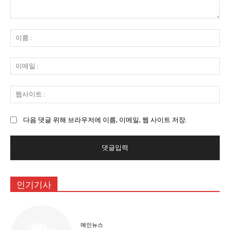
댓
글
이
:
름
:
이
메
일
웹
:
사
이
다음 댓글 위해 브라우저에 이름, 이메일, 웹 사이트 저장.
트
:
인기기사
메인뉴스