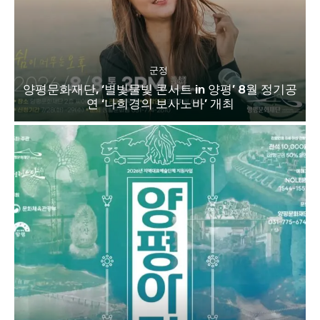
군정
양평문화재단, ‘별빛물빛 콘서트 in 양평’ 8월 정기공
연 ‘나희경의 보사노바’ 개최