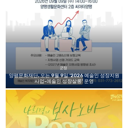
군정
양평문화재단, 오는 9월 9일 ‘2026 예술인 성장지원
사업-예술인 성장살롱’ 운영