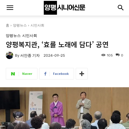
홈
양평뉴스
시민사회
양평뉴스
시민사회
양평복지관, ‘효를 노래에 담다’ 공연
By
서안종 기자
105
0
2024-09-25
Naver
Facebook