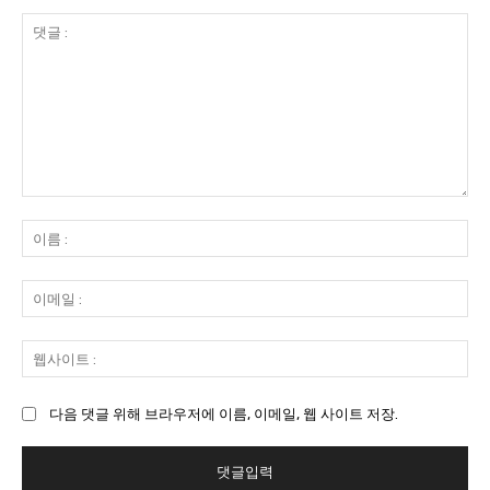
댓
글
이
:
름
:
이
메
일
웹
:
사
이
다음 댓글 위해 브라우저에 이름, 이메일, 웹 사이트 저장.
트
: