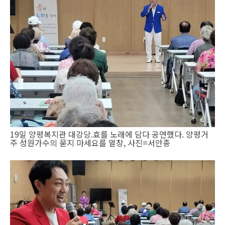
19일 양평복지관 대강당.효를 노래에 담다 공연했다. 양평거
주 성원가수의 묻지 마세요를 열창, 사진=서안종