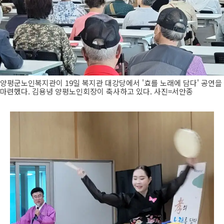
양평군노인복지관이 19일 복지관 대강당에서 '효를 노래에 담다' 공연을
마련했다. 김용녕 양평노인회장이 축사하고 있다. 사진=서안종