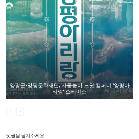
군정
양평군·양평문화재단, 사물놀이 느닷 컴퍼니 ‘양평아
리랑’ 쇼케이스
댓글을 남겨주세요