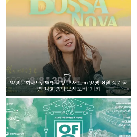
군정
양평문화재단, ‘별빛물빛 콘서트 in 양평’ 8월 정기공
연 ‘나희경의 보사노바’ 개최