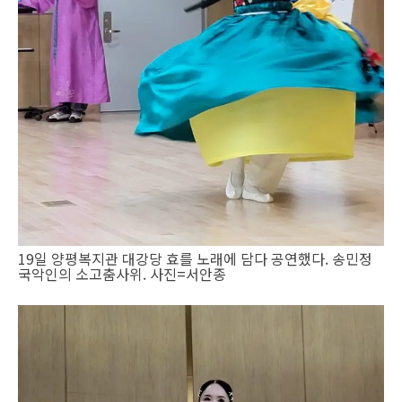
19일 양평복지관 대강당 효를 노래에 담다 공연했다. 송민정
국악인의 소고춤사위. 사진=서안종