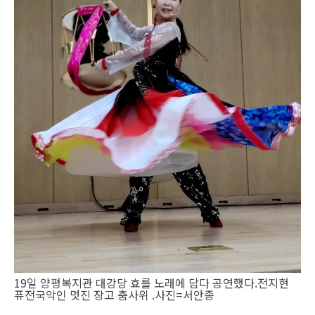
19일 양평복지관 대강당 효를 노래에 담다 공연했다.전지현
퓨전국악인 멋진 장고 춤사위 .사진=서안종