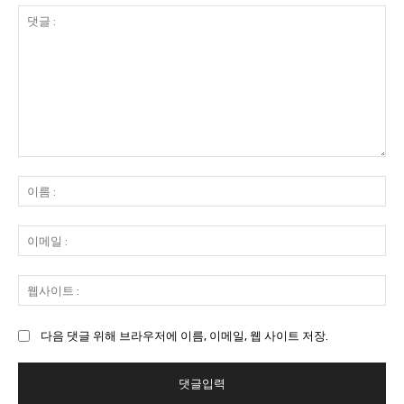
댓
글
이
:
름
:
이
메
일
웹
:
사
이
다음 댓글 위해 브라우저에 이름, 이메일, 웹 사이트 저장.
트
: