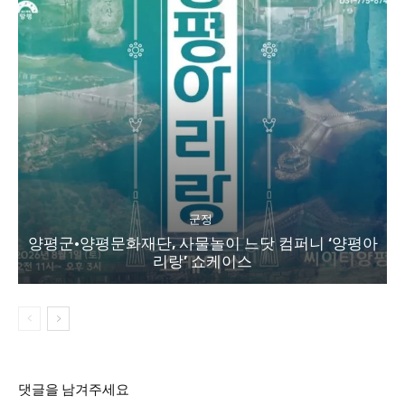
군정
양평군·양평문화재단, 사물놀이 느닷 컴퍼니 ‘양평아
리랑’ 쇼케이스
댓글을 남겨주세요