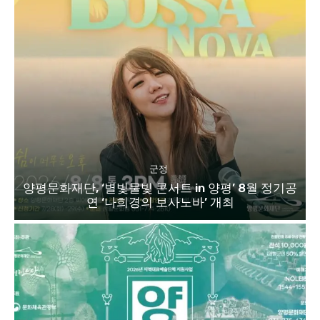
군정
양평문화재단, ‘별빛물빛 콘서트 in 양평’ 8월 정기공
연 ‘나희경의 보사노바’ 개최