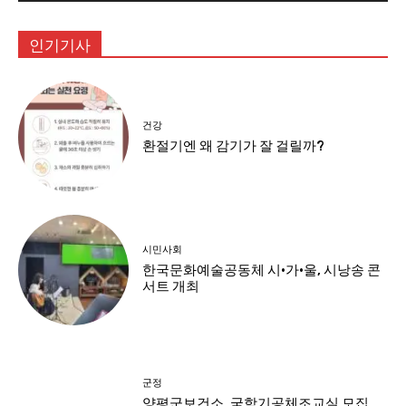
인기기사
건강
환절기엔 왜 감기가 잘 걸릴까?
시민사회
한국문화예술공동체 시·가·울, 시낭송 콘
서트 개최
군정
양평군보건소, 국학기공체조교실 모집…