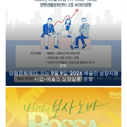
군정
양평문화재단, 오는 9월 9일 ‘2026 예술인 성장지원
사업-예술인 성장살롱’ 운영