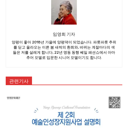
임영희 기자
양평이 좋아 2018년 가을에 양평댁이 되었습니다. 파릇파릇 추위
를 딛고 올라오는 이른 봄 새싹의 환희와, 뱌뀌는 계절마다의 색
들은 저를 설레게 합니다, 22년 명동 동행 쎄일 패션쇼에서 아마
추어 모델로 입문한 시니어 모델이기도 합니다.
관련기사