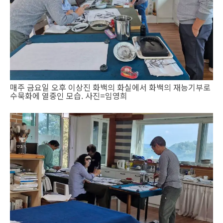
매주 금요일 오후 이상진 화백의 화실에서 화백의 재능기부로
수묵화에 열중인 모습. 사진=임영희