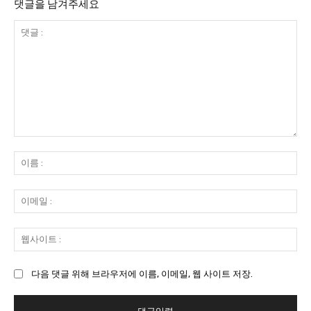
댓글을 남겨주세요
댓
글
이
:
름
:
이
메
일
웹
:
사
이
다음 댓글 위해 브라우저에 이름, 이메일, 웹 사이트 저장.
트
: