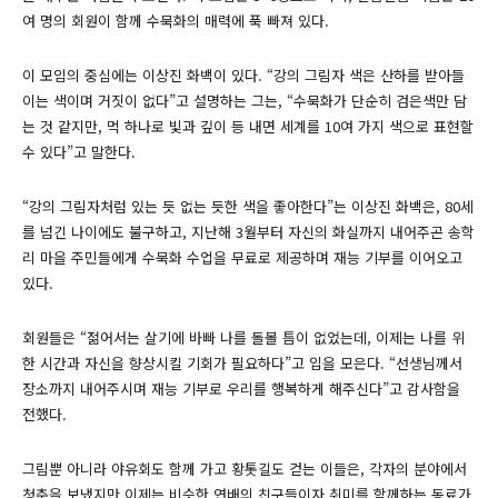
여 명의 회원이 함께 수묵화의 매력에 푹 빠져 있다.
이 모임의 중심에는 이상진 화백이 있다. “강의 그림자 색은 산하를 받아들
이는 색이며 거짓이 없다”고 설명하는 그는, “수묵화가 단순히 검은색만 담
는 것 같지만, 먹 하나로 빛과 깊이 등 내면 세계를 10여 가지 색으로 표현할
수 있다”고 말한다.
“강의 그림자처럼 있는 듯 없는 듯한 색을 좋아한다”는 이상진 화백은, 80세
를 넘긴 나이에도 불구하고, 지난해 3월부터 자신의 화실까지 내어주곤 송학
리 마을 주민들에게 수묵화 수업을 무료로 제공하며 재능 기부를 이어오고
있다.
회원들은 “젊어서는 살기에 바빠 나를 돌볼 틈이 없었는데, 이제는 나를 위
한 시간과 자신을 향상시킬 기회가 필요하다”고 입을 모은다. “선생님께서
장소까지 내어주시며 재능 기부로 우리를 행복하게 해주신다”고 감사함을
전했다.
그림뿐 아니라 야유회도 함께 가고 황톳길도 걷는 이들은, 각자의 분야에서
청춘을 보냈지만 이제는 비슷한 연배의 친구들이자 취미를 함께하는 동료가