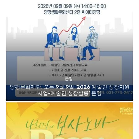
군정
양평문화재단, 오는 9월 9일 ‘2026 예술인 성장지원
사업-예술인 성장살롱’ 운영