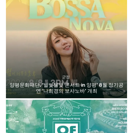
군정
양평문화재단, ‘별빛물빛 콘서트 in 양평’ 8월 정기공
연 ‘나희경의 보사노바’ 개최