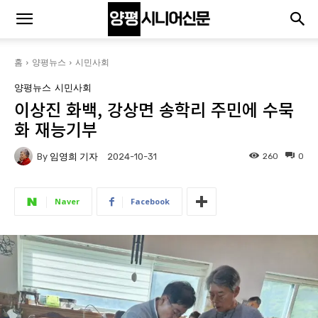
홈
양평뉴스
시민사회
양평뉴스
시민사회
이상진 화백, 강상면 송학리 주민에 수묵
화 재능기부
By
임영희 기자
260
0
2024-10-31
Naver
Facebook