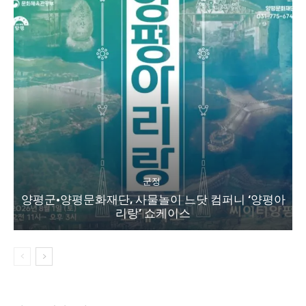
군정
양평군·양평문화재단, 사물놀이 느닷 컴퍼니 ‘양평아
리랑’ 쇼케이스