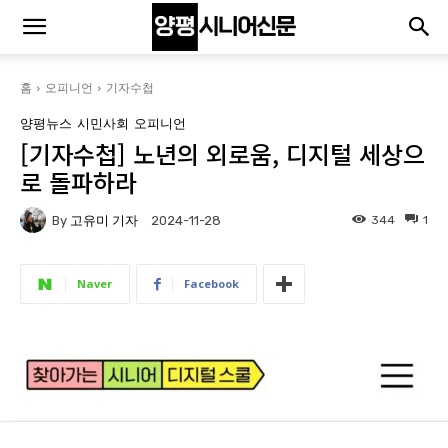
홈
오피니언
기자수첩
양평뉴스
시민사회
오피니언
[기자수첩] 노년의 외로움, 디지털 세상으
로 돌파하라
By
고유미 기자
344
1
2024-11-28
Naver
Facebook