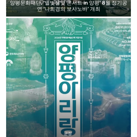
양평문화재단, ‘별빛물빛 콘서트 in 양평’ 8월 정기공
연 ‘나희경의 보사노바’ 개최
군정