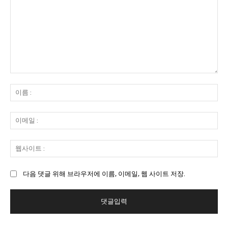
댓
글
이
:
름
:
이
메
일
웹
:
사
이
다음 댓글 위해 브라우저에 이름, 이메일, 웹 사이트 저장.
트
: