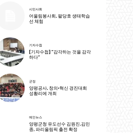
시민사회
어울림봉사회, 팔당호 생태학습
선 체험
기자수첩
[기자수첩] “감각하는 것을 감각
하다”
군정
양평공사, 창의·혁신 경진대회
성황리에 개최
메인뉴스
양평군청 유도선수 김원진.김민
종, 파리올림픽 출전 확정