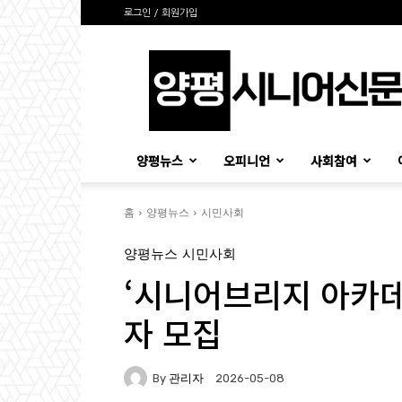
로그인 / 회원가입
양
평
시
니
어
신
양평뉴스
오피니언
사회참여
문
홈
양평뉴스
시민사회
양평뉴스
시민사회
‘시니어브리지 아카데
자 모집
By
관리자
2026-05-08