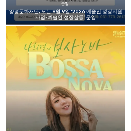
군정
양평문화재단, 오는 9월 9일 ‘2026 예술인 성장지원
사업-예술인 성장살롱’ 운영