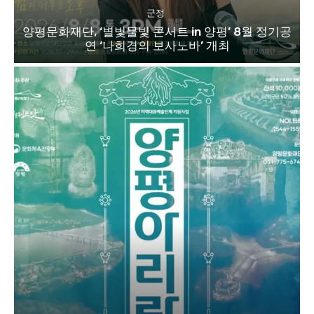
군정
양평문화재단, ‘별빛물빛 콘서트 in 양평’ 8월 정기공
연 ‘나희경의 보사노바’ 개최