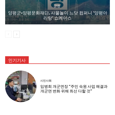
군정
양평군·양평문화재단, 사물놀이 느닷 컴퍼니 ‘양평아
리랑’ 쇼케이스
인기기사
시민사회
임병희 개군면장 “주민 숙원 사업 해결과
개군면 변화 위해 최선 다할 것”