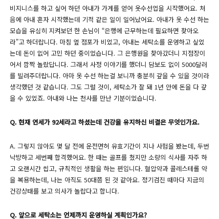
비지니스를 하고 싶어 하던 아내가 가게를 얻어 옷수선업을 시작했어요. 처
음에 아내 혼자 시작했는데 기적 같은 일이 일어났어요. 아내가 옷 수선 하는
모습을 유심히 지켜보던 한 손님이 “은행에 근무하는데 필요하면 찾아오
라”고 하더랍니다. 마침 옆 점포가 비었고, 아내는 세탁소를 운영하고 싶었
는데 돈이 없어 고민 하던 중이었습니다. 그 은행원을 찾아갔더니 지점장이
어서 깜짝 놀랐답니다. 그래서 사정 이야기를 했더니 담보도 없이 5000달러
를 빌려주더랍니다. 아마 옷 수선 하는걸 보니까 충분히 갚을 수 있을 것이라
생각했던 것 같습니다. 그도 그럴 것이, 세탁소가 잘 돼 1년 안에 돈을 다 갚
을 수 있었죠. 아내와 나는 천사를 만난 기분이었습니다.
Q. 현재 연세가 92세라고 하셨는데 건강을 유지하신 비결은 무엇인가요.
A. 그렇지 않아도 몇 달 전에 운전면허 유효기간이 지나 사험을 봤는데, 두번
낙방하고 세번째 합격했어요. 한 때는 골프를 쳤지만 소량의 식사를 자주 하
고 오랜시간 씹고, 규칙적인 생활을 하는 편입니다. 혈압약과 콜레스테롤 약
을 복용하는데, 나는 아직도 50대쯤 된 것 같아요. 정기검진 때마다 지금의
건강상태를 보고 의사가 놀랍다고 합니다.
Q. 앞으로 세탁소는 언제까지 운영하실 계획인가요?