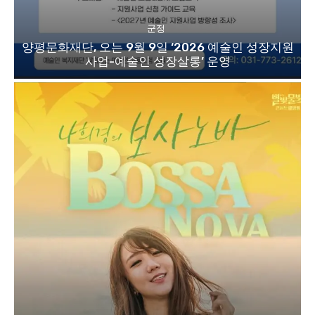
군정
양평문화재단, 오는 9월 9일 ‘2026 예술인 성장지원
사업-예술인 성장살롱’ 운영