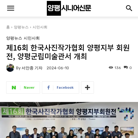
홈
양평뉴스
시민사회
양평뉴스
시민사회
제16회 한국사진작가협회 양평지부 회원
전, 양평군립미술관서 개최
By
서안종 기자
136
0
2024-06-10
Naver
Facebook