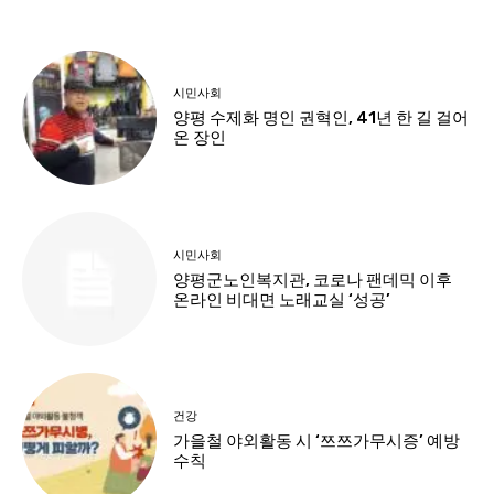
시민사회
양평 수제화 명인 권혁인, 41년 한 길 걸어
온 장인
시민사회
양평군노인복지관, 코로나 팬데믹 이후
온라인 비대면 노래교실 ‘성공’
건강
가을철 야외활동 시 ‘쯔쯔가무시증’ 예방
수칙