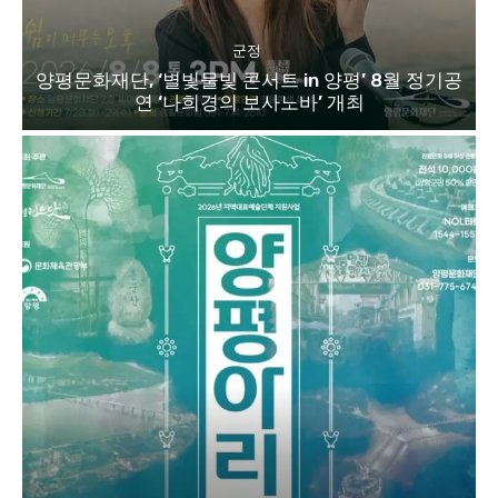
군정
양평문화재단, ‘별빛물빛 콘서트 in 양평’ 8월 정기공
연 ‘나희경의 보사노바’ 개최