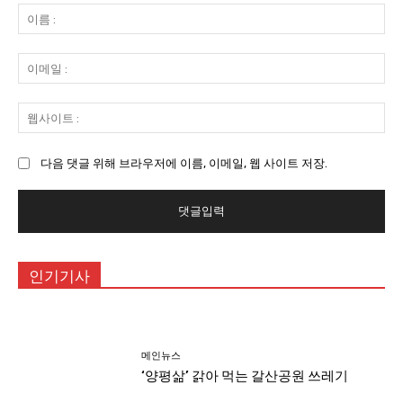
글
이
:
름
:
이
메
일
웹
:
사
이
다음 댓글 위해 브라우저에 이름, 이메일, 웹 사이트 저장.
트
:
인기기사
메인뉴스
‘양평삶’ 갉아 먹는 갈산공원 쓰레기