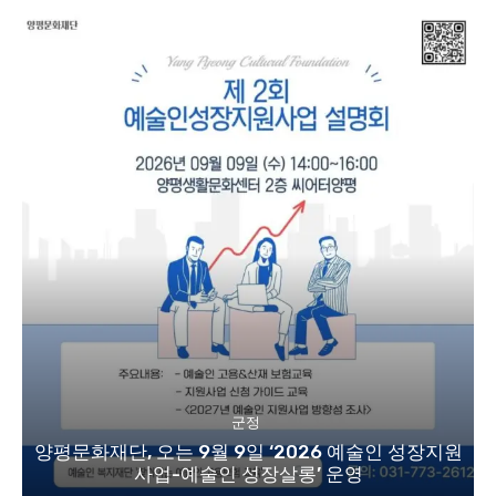
군정
양평문화재단, 오는 9월 9일 ‘2026 예술인 성장지원
사업-예술인 성장살롱’ 운영