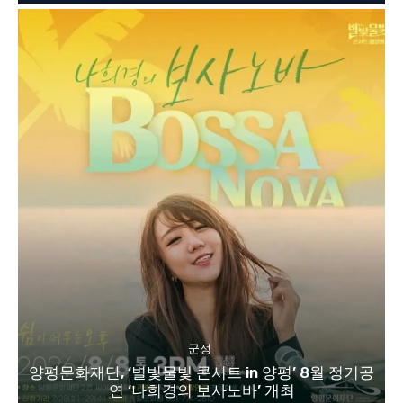
군정
양평문화재단, ‘별빛물빛 콘서트 in 양평’ 8월 정기공
연 ‘나희경의 보사노바’ 개최