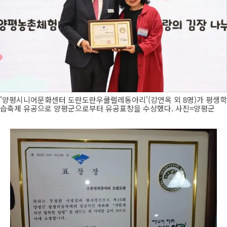
'양평시니어문화센터 도란도란우쿨렐레동아리'(강연옥 외 8명)가 평생학
습축제 유공으로 양평군으로부터 유공표창을 수상했다. 사진=양평군