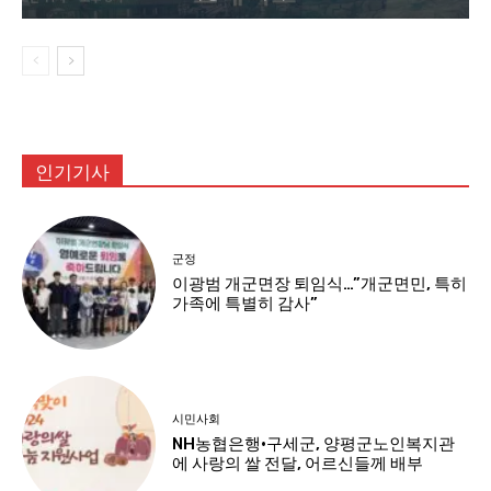
인기기사
군정
이광범 개군면장 퇴임식…”개군면민, 특히
가족에 특별히 감사”
시민사회
NH농협은행·구세군, 양평군노인복지관
에 사랑의 쌀 전달, 어르신들께 배부