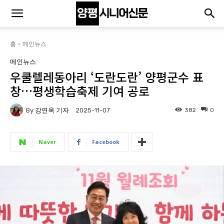
홈
메인뉴스
메인뉴스
우쿨렐레동아리 ‘도란도란’ 양평군수 표
창…평생학습축제 기여 공로
By
강연옥 기자
382
0
2025-11-07
Naver
Facebook