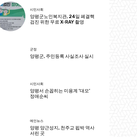
시민사회
양평군노인복지관, 24일 폐결핵
검진 위한 무료 X-RAY 촬영
군정
양평군, 주민등록 사실조사 실시
시민사회
양평서 손꼽히는 미용계 ‘대모’
정애순씨
메인뉴스
양평 양근성지, 천주교 핍박 역사
서린 곳