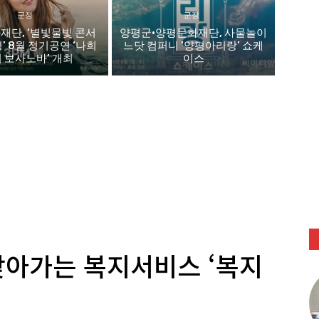
군정
군정
재단, ‘별빛물빛 콘서
양평군·양평문화재단, 사물놀이
평’ 8월 정기공연 ‘나희
느닷 컴퍼니 ‘양평아리랑’ 쇼케
 보사노바’ 개최
이스