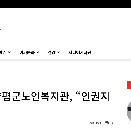
이슈
여가문화
건강
시니어기자단
 양평군노인복지관, “인권지
191
0