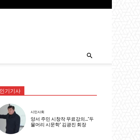
인기기사
시민사회
양서 주민 시창작 무료강의…’두
물머리 시문학’ 김광진 회장