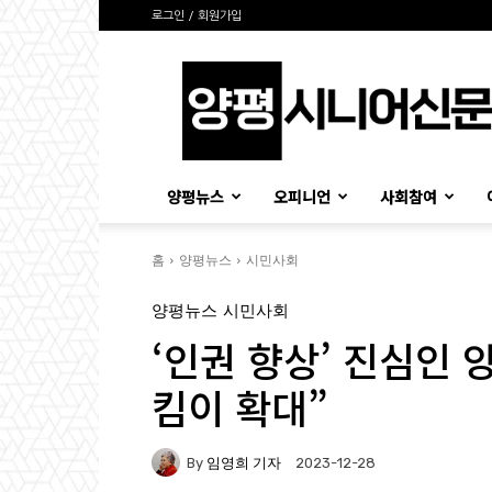
로그인 / 회원가입
양
평
시
니
어
신
양평뉴스
오피니언
사회참여
문
홈
양평뉴스
시민사회
양평뉴스
시민사회
‘인권 향상’ 진심인
킴이 확대”
By
임영희 기자
2023-12-28