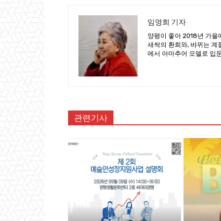
임영희 기자
양평이 좋아 2018년 가
새싹의 환희와, 뱌뀌는 계
에서 아마추어 모델로 입
관련기사