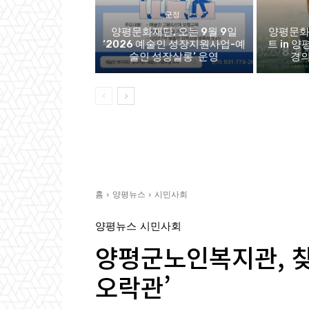
군정
양평문화재단, 오는 9월 9일
양평문화
‘2026 예술인 성장지원사업-예
트 in 양
술인 성장살롱’ 운영
경의