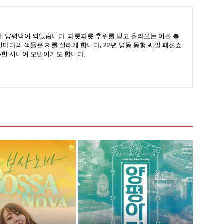
을에 양평댁이 되었습니다. 파릇파릇 추위를 딛고 올라오는 이른 봄
절마다의 색들은 저를 설레게 합니다, 22년 명동 동행 쎄일 패션쇼
문한 시니어 모델이기도 합니다.