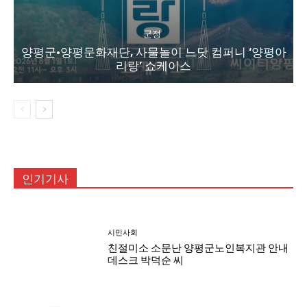
군정
양평군·양평문화재단, 사물놀이 느닷 컴퍼니 ‘양평아
리랑’ 쇼케이스
인기기사
시민사회
친절미소 소문난 양평군노인복지관 안내
데스크 박덕순 씨