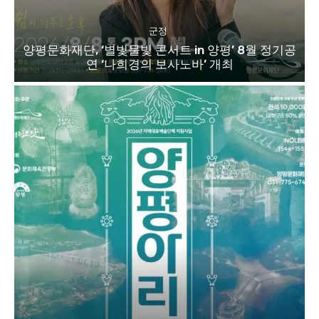
군정
양평문화재단, ‘별빛물빛 콘서트 in 양평’ 8월 정기공
연 ‘나희경의 보사노바’ 개최