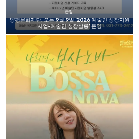
군정
양평문화재단, 오는 9월 9일 ‘2026 예술인 성장지원
사업-예술인 성장살롱’ 운영