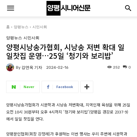
홈
양평뉴스
시민사회
양평뉴스
시민사회
양평시낭송가협회, 시낭송 저변 확대 일
일찻집 운영…25일 ‘청기와 보리밥’
By
강연옥 기자
252
0
2024-02-16
Naver
Facebook
양평시낭송가협회가 시문학과 시낭송 저변확대, 지역인재 육성을 위해 25일
오전 10시 30분부터 오후 4시까지 ‘청기와 보리밥'(양평읍 경강로 2337-9)
에서 일일 찻집을 연다.
양평문인협회(회장 강정례)가 후원하는 이번 행사는 우리 주변에 시문학과