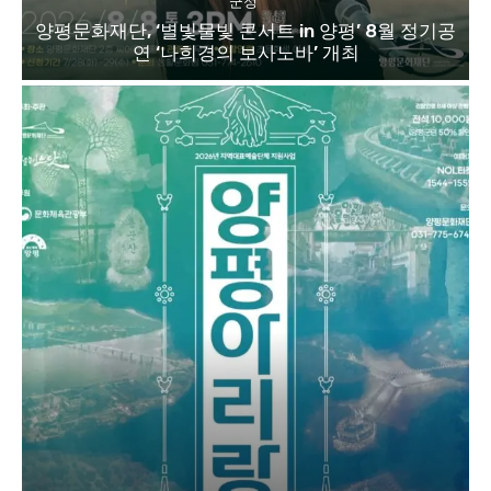
군정
양평문화재단, ‘별빛물빛 콘서트 in 양평’ 8월 정기공
연 ‘나희경의 보사노바’ 개최