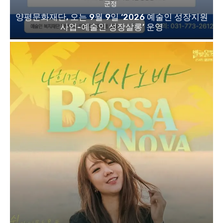
군정
양평문화재단, 오는 9월 9일 ‘2026 예술인 성장지원
사업-예술인 성장살롱’ 운영