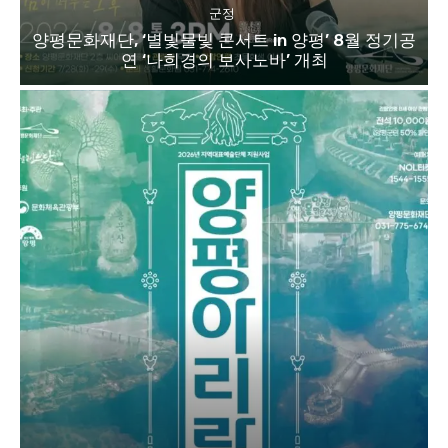
군정
양평문화재단, ‘별빛물빛 콘서트 in 양평’ 8월 정기공
연 ‘나희경의 보사노바’ 개최