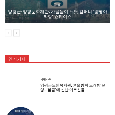
군정
양평군·양평문화재단, 사물놀이 느닷 컴퍼니 ‘양평아
리랑’ 쇼케이스
인기기사
시민사회
양평군노인복지관, 겨울방학 노래방 운
영…’불금’에 신난 어르신들