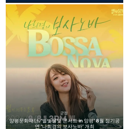
군정
양평문화재단, ‘별빛물빛 콘서트 in 양평’ 8월 정기공
연 ‘나희경의 보사노바’ 개최