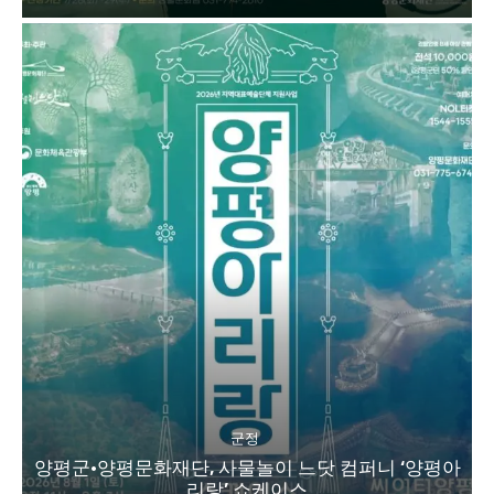
군정
양평군·양평문화재단, 사물놀이 느닷 컴퍼니 ‘양평아
리랑’ 쇼케이스