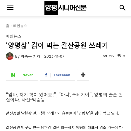
홈
메인뉴스
메인뉴스
‘양평삶’ 갉아 먹는 갈산공원 쓰레기
By
박승동 기자
129
0
2023-11-07
Naver
Facebook
“엄마, 저기 학이 있어요!”, “아냐, 쓰레기야”. 양평의 슬픈 현
실이다. 사진-박승동
갈산공원 남한강 길, 각종 쓰레기와 흉물들이 ‘양평삶’을 갉아 먹고 있다.
갈산공원 벚꽃길 인근 남한강 길은 최근까지 양평의 대표적 명소 가운데 하