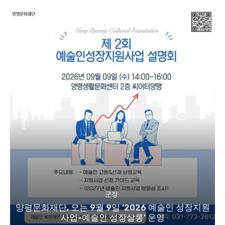
군정
양평문화재단, 오는 9월 9일 ‘2026 예술인 성장지원
사업-예술인 성장살롱’ 운영