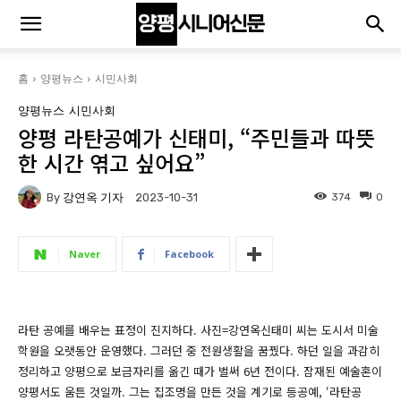
홈
양평뉴스
시민사회
양평뉴스
시민사회
양평 라탄공예가 신태미, “주민들과 따뜻
한 시간 엮고 싶어요”
By
강연옥 기자
374
0
2023-10-31
Naver
Facebook
라탄 공예를 배우는 표정이 진지하다. 사진=강연옥신태미 씨는 도시서 미술
학원을 오랫동안 운영했다. 그러던 중 전원생활을 꿈꿨다. 하던 일을 과감히
정리하고 양평으로 보금자리를 옮긴 때가 벌써 6년 전이다. 잠재된 예술혼이
양평서도 움튼 것일까. 그는 집조명을 만든 것을 계기로 등공예, ‘라탄공