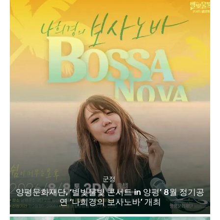
군정
양평문화재단, ‘별빛물빛 콘서트 in 양평’ 8월 정기공
연 ‘나희경의 보사노바’ 개최