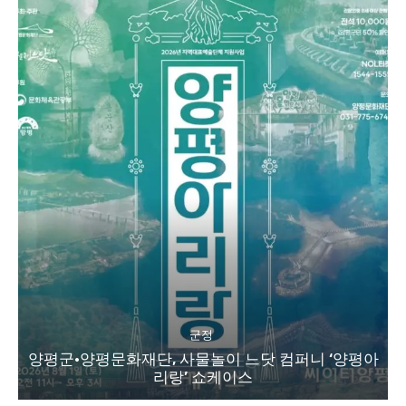
군정
양평군·양평문화재단, 사물놀이 느닷 컴퍼니 ‘양평아
리랑’ 쇼케이스