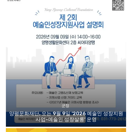
군정
양평문화재단, 오는 9월 9일 ‘2026 예술인 성장지원
사업-예술인 성장살롱’ 운영