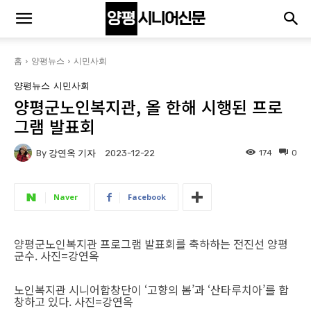
홈
양평뉴스
시민사회
양평뉴스
시민사회
양평군노인복지관, 올 한해 시행된 프로
그램 발표회
By
강연옥 기자
174
0
2023-12-22
Naver
Facebook
양평군노인복지관 프로그램 발표회를 축하하는 전진선 양평
군수. 사진=강연옥
노인복지관 시니어합창단이 ‘고향의 봄’과 ‘산타루치아’를 합
창하고 있다. 사진=강연옥