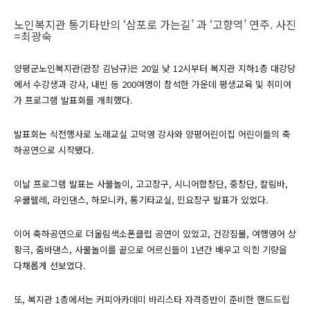
노인복지관 통기타반의 ‘삼포로 가는길’ 과 ‘고향역’ 연주. 사진
=최광숙
양평군노인복지관(관장 김남규)은 20일 낮 12시부터 복지관 지하1층 대강당
에서 수강생과 강사, 내빈 등 200여명이 참석한 가운데 평생교육 및 취미여
가 프로그램 발표회를 개최했다.
발표회는 식전행사로 노래교실 고덕영 강사와 양평어린이집 어린이들의 축
하공연으로 시작됐다.
이날 프로그램 발표는 사물놀이, 고고장구, 시니어합창단, 중창단, 칼림바,
우쿨렐레, 라인댄스, 하모니카, 통기타교실, 민요장구 발표가 있었다.
이어 축하공연으로 더울림색소폰클럽 공연이 있었고, 건강짐볼, 여행영어 상
황극, 줌바댄스, 사물놀이를 끝으로 어르신들이 1년간 배우고 익힌 기량을
다채롭게 선보였다.
또, 복지관 1층에서는 커피아카데미 바리스타 자격증반이 준비한 핸드드립