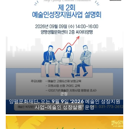
군정
양평문화재단, 오는 9월 9일 ‘2026 예술인 성장지원
사업-예술인 성장살롱’ 운영