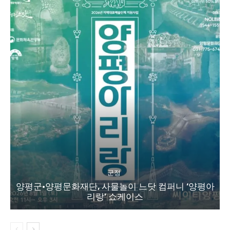
군정
양평군·양평문화재단, 사물놀이 느닷 컴퍼니 ‘양평아
리랑’ 쇼케이스