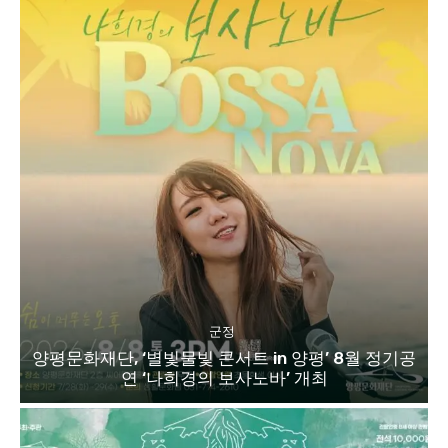
군정
양평문화재단, ‘별빛물빛 콘서트 in 양평’ 8월 정기공
연 ‘나희경의 보사노바’ 개최