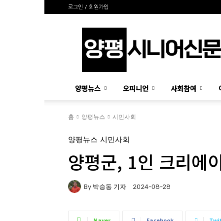
로그인 / 회원가입
양
평
시
니
어
신
양평뉴스
오피니언
사회참여
문
홈
양평뉴스
시민사회
양평뉴스
시민사회
양평군, 1인 크리에
By
박승동 기자
2024-08-28
Naver
Facebook
Twi