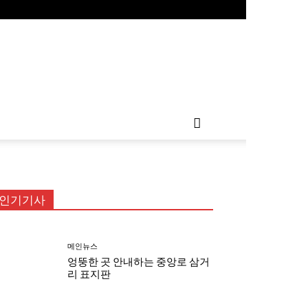
인기기사
메인뉴스
엉뚱한 곳 안내하는 중앙로 삼거
리 표지판