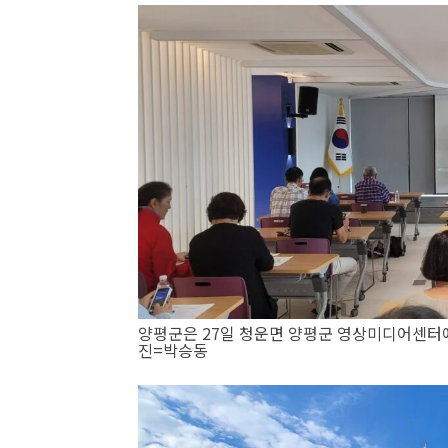
양평군은 27일 청운면 양평군 영상미디어센터에
진=박승동