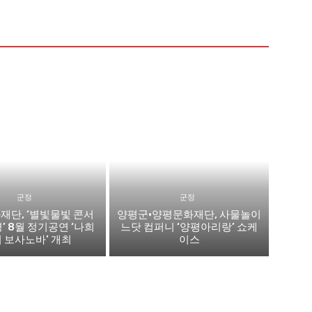
군정
군정
재단, ‘별빛물빛 콘서
양평군·양평문화재단, 사물놀이
평’ 8월 정기공연 ‘나희
느닷 컴퍼니 ‘양평아리랑’ 쇼케
 보사노바’ 개최
이스