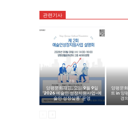
관련기사
군정
양평문화재단, 오는 9월 9일
양평문화
‘2026 예술인 성장지원사업-예
트 in 양
술인 성장살롱’ 운영
경의