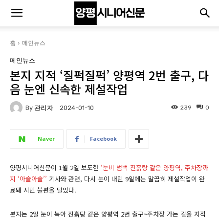
홈
메인뉴스
메인뉴스
본지 지적 ‘질퍽질퍽’ 양평역 2번 출구, 다
음 눈엔 신속한 제설작업
By
관리자
239
0
2024-01-10
Naver
Facebook
양평시니어신문이 1월 2일 보도한
‘눈비 범벅 진흙탕 같은 양평역, 주차장까
지 ‘아슬아슬’’
기사와 관련, 다시 눈이 내린 9일에는 말끔히 제설작업이 완
료돼 시민 불편을 덜었다.
본지는 2일 눈이 녹아 진흙탕 같은 양평역 2번 출구~주차장 가는 길을 지적