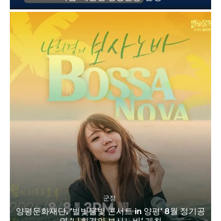
군정
양평문화재단, ‘별빛물빛 콘서트 in 양평’ 8월 정기공
연 ‘나희경의 보사노바’ 개최