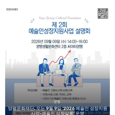
군정
양평문화재단, 오는 9월 9일 ‘2026 예술인 성장지원
사업-예술인 성장살롱’ 운영