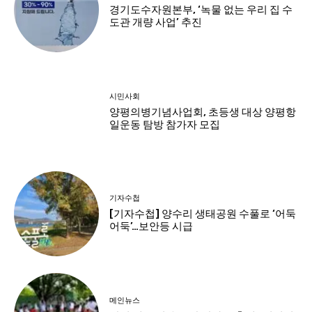
경기도수자원본부, ‘녹물 없는 우리 집 수
도관 개량 사업’ 추진
시민사회
양평의병기념사업회, 초등생 대상 양평항
일운동 탐방 참가자 모집
기자수첩
[기자수첩] 양수리 생태공원 수풀로 ‘어둑
어둑’…보안등 시급
메인뉴스