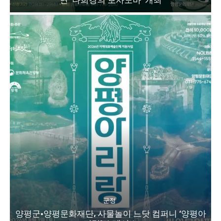
군정
양평군·양평문화재단, 사물놀이 느닷 컴퍼니 ‘양평아