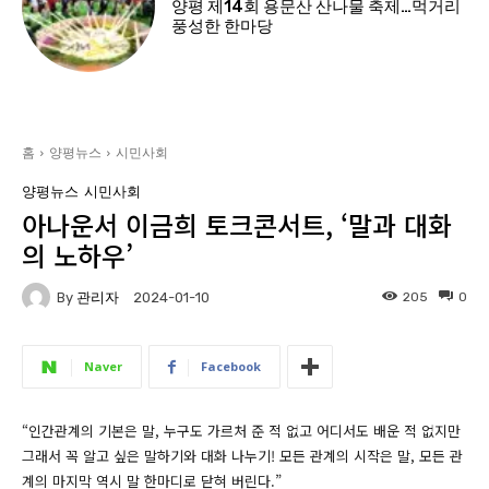
양평 제14회 용문산 산나물 축제…먹거리
풍성한 한마당