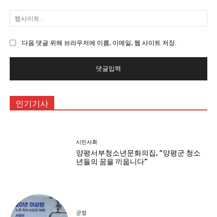
일
웹
:
사
이
다음 댓글 위해 브라우저에 이름, 이메일, 웹 사이트 저장.
트
:
인기기사
시민사회
양평서부청소년문화의집, “양평군 청소
년들의 꿈을 끼웁니다”
군정