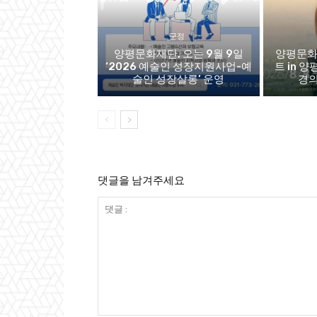
군정
양평문화재단, 오는 9월 9일
양평문화
‘2026 예술인 성장지원사업-예
트 in 양
술인 성장살롱’ 운영
경의
댓글을 남겨주세요