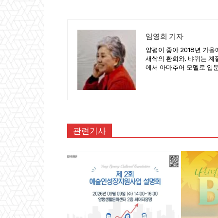
임영희 기자
양평이 좋아 2018년 가
새싹의 환희와, 뱌뀌는 계
에서 아마추어 모델로 입
관련기사