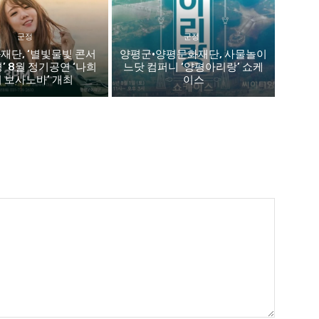
군정
군정
재단, ‘별빛물빛 콘서
양평군·양평문화재단, 사물놀이
평’ 8월 정기공연 ‘나희
느닷 컴퍼니 ‘양평아리랑’ 쇼케
 보사노바’ 개최
이스