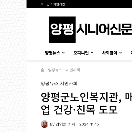
로그인 / 회원가입
양
평
시
니
어
신
양평뉴스
오피니언
사회참여
문
홈
양평뉴스
시민사회
양평뉴스
시민사회
양평군노인복지관, 매
업 건강·친목 도모
By
임영희 기자
2024-11-15