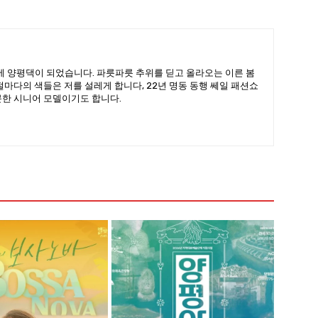
을에 양평댁이 되었습니다. 파릇파릇 추위를 딛고 올라오는 이른 봄
절마다의 색들은 저를 설레게 합니다, 22년 명동 동행 쎄일 패션쇼
문한 시니어 모델이기도 합니다.