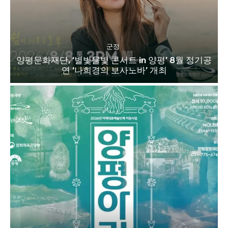
군정
양평문화재단, ‘별빛물빛 콘서트 in 양평’ 8월 정기공
연 ‘나희경의 보사노바’ 개최