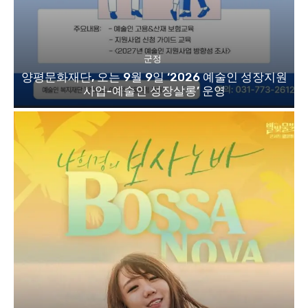
군정
양평문화재단, 오는 9월 9일 ‘2026 예술인 성장지원
사업-예술인 성장살롱’ 운영