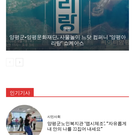
군정
양평군·양평문화재단, 사물놀이 느닷 컴퍼니 ‘양평아
리랑’ 쇼케이스
인기기사
시민사회
양평군노인복지관 ‘맵시체조’, “자유롭게
내 안의 나를 끄집어 내세요”