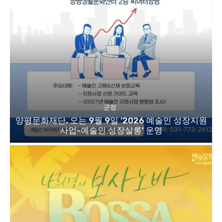
군정
양평문화재단, 오는 9월 9일 ‘2026 예술인 성장지원
사업-예술인 성장살롱’ 운영