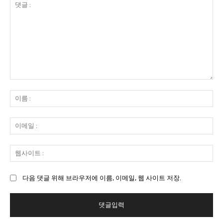
댓
글
이
:
름
:
이
메
일
웹
:
사
이
다음 댓글 위해 브라우저에 이름, 이메일, 웹 사이트 저장.
트
: