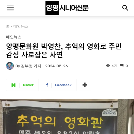
홈
메인뉴스
메인뉴스
양평문화원 박영찬, 추억의 영화로 주민
감성 사로잡은 사연
By
김부영 기자
471
0
2024-08-26
Naver
Facebook