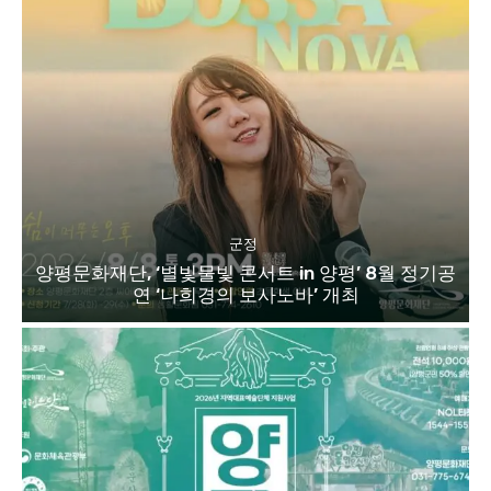
군정
양평문화재단, ‘별빛물빛 콘서트 in 양평’ 8월 정기공
연 ‘나희경의 보사노바’ 개최