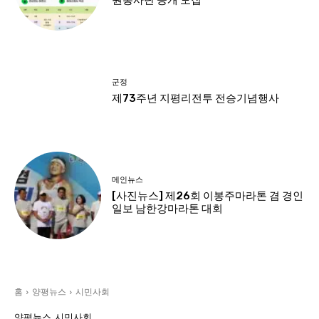
원봉사단 공개 모집
군정
제73주년 지평리전투 전승기념행사
메인뉴스
[사진뉴스] 제26회 이봉주마라톤 겸 경인
일보 남한강마라톤 대회