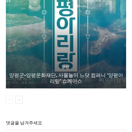
군정
양평군·양평문화재단, 사물놀이 느닷 컴퍼니 ‘양평아
리랑’ 쇼케이스
댓글을 남겨주세요