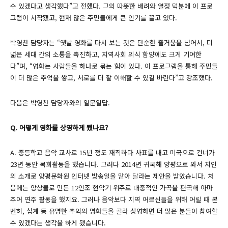
수 있겠다고 생각했다”고 전했다. 그의 따뜻한 배려와 열정 덕분에 이 프로
그램이 시작됐고, 현재 많은 주민들에게 큰 인기를 끌고 있다.
박영찬 담당자는 “옛날 영화를 다시 보는 것은 단순한 즐거움을 넘어서, 더
넓은 세대 간의 소통을 촉진하고, 지역사회 의식 함양에도 크게 기여한
다”며, “영화는 사람들을 하나로 묶는 힘이 있다. 이 프로그램을 통해 주민들
이 더 많은 추억을 쌓고, 서로를 더 잘 이해할 수 있길 바란다”고 강조했다.
다음은 박영찬 담당자와의 일문일답.
Q. 어떻게 영화를 상영하게 됐나요?
A. 중등학교 음악 교사로 15년 정도 재직하다 사표를 내고 미국으로 건너가
23년 동안 목회활동을 했습니다. 그러다 2014년 귀국해 양평으로 와서 지인
의 소개로 양평문화원 인터넷 방송일을 맡아 달라는 제안을 받았습니다. 처
음에는 앙상블로 만든 12인조 현악기 위주로 대중적인 가곡을 편곡해 아마
추어 연주 활동을 했지요. 그러나 음악보다 지역 어르신들을 위해 어릴 때 본
벤허, 십계 등 유명한 추억의 명화들을 골라 상영하면 더 많은 분들이 참여할
수 있겠다는 생각을 하게 됐습니다.