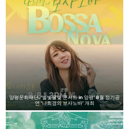
군정
양평문화재단, ‘별빛물빛 콘서트 in 양평’ 8월 정기공
연 ‘나희경의 보사노바’ 개최