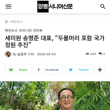
홈
메인뉴스
메인뉴스
오피니언
인터뷰
세미원 송명준 대표, “두물머리 포함 국가
정원 추진”
By
김정주 기자
839
0
2024-04-03
Naver
Facebook
Twitter