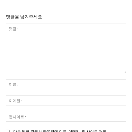
댓글을 남겨주세요
댓
글
이
:
름
:
이
메
일
웹
:
사
이
다음 댓글 위해 브라우저에 이름, 이메일, 웹 사이트 저장.