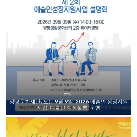
군정
양평문화재단, 오는 9월 9일 ‘2026 예술인 성장지원
사업-예술인 성장살롱’ 운영