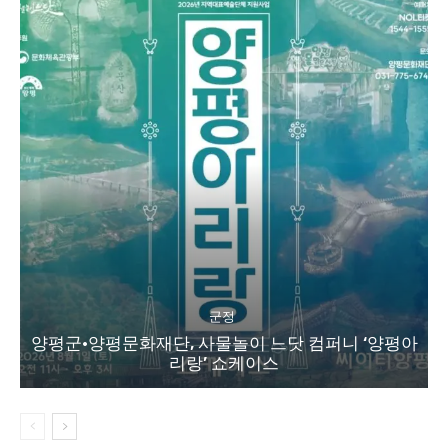
군정
양평군·양평문화재단, 사물놀이 느닷 컴퍼니 ‘양평아
리랑’ 쇼케이스