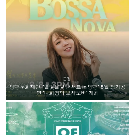
군정
양평문화재단, ‘별빛물빛 콘서트 in 양평’ 8월 정기공
연 ‘나희경의 보사노바’ 개최