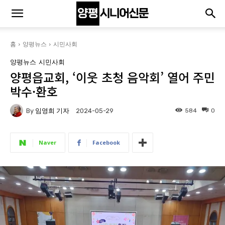
홈
양평뉴스
시민사회
양평뉴스
시민사회
양평읍교회, ‘이웃 초청 음악회’ 열어 주민
박수·환호
By
임영희 기자
584
0
2024-05-29
Naver
Facebook