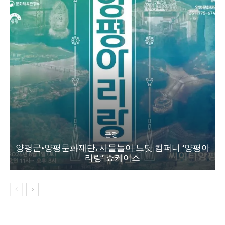
군정
양평군·양평문화재단, 사물놀이 느닷 컴퍼니 ‘양평아
리랑’ 쇼케이스