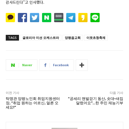
감사드린다”고 인사했다.
TAGS
글로리아 미션 오케스트라
양평읍교회
이웃초청축제
Naver
Facebook
이전 기사
다음 기사
탁명관 양평노인회 취업지원센터
“공세리 맨발걷기 동산, 솟대·새집
장, “취업 원하는 어르신, 얼른 오
달렸어요”…한 주민 재능기부
세요!”