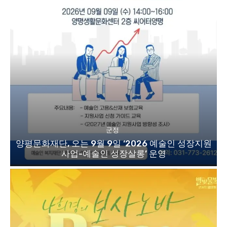
군정
양평문화재단, 오는 9월 9일 ‘2026 예술인 성장지원
사업-예술인 성장살롱’ 운영