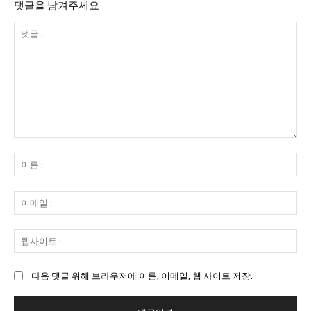
댓글을 남겨주세요
댓
글
이
:
름
:
이
메
일
웹
:
사
이
다음 댓글 위해 브라우저에 이름, 이메일, 웹 사이트 저장.
트
: