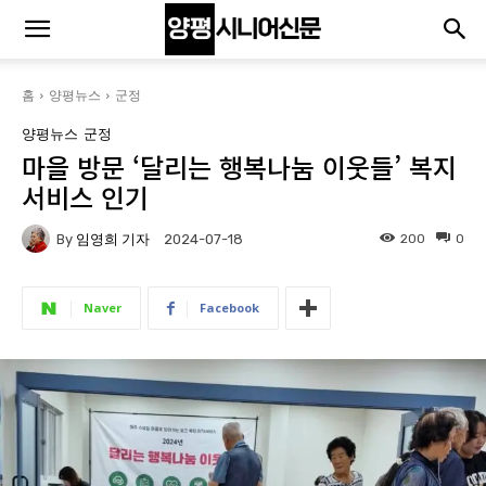
홈
양평뉴스
군정
양평뉴스
군정
마을 방문 ‘달리는 행복나눔 이웃들’ 복지
서비스 인기
By
임영희 기자
200
0
2024-07-18
Naver
Facebook