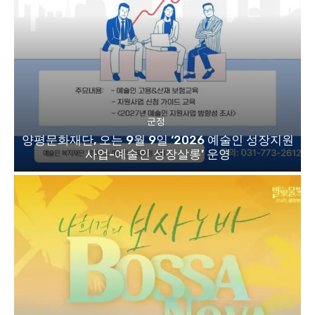
군정
양평문화재단, 오는 9월 9일 ‘2026 예술인 성장지원
사업-예술인 성장살롱’ 운영