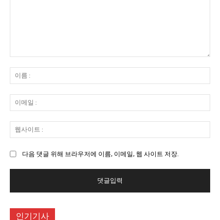
댓
글
이
:
름
:
이
메
일
웹
:
사
이
다음 댓글 위해 브라우저에 이름, 이메일, 웹 사이트 저장.
트
:
인기기사