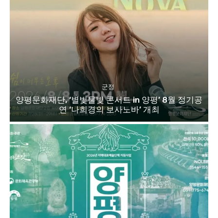
군정
양평문화재단, ‘별빛물빛 콘서트 in 양평’ 8월 정기공
연 ‘나희경의 보사노바’ 개최