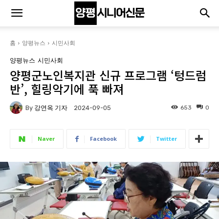
홈
양평뉴스
시민사회
양평뉴스
시민사회
양평군노인복지관 신규 프로그램 ‘텅드럼
반’, 힐링악기에 푹 빠져
By
강연옥 기자
653
0
2024-09-05
Naver
Facebook
Twitter