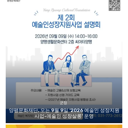
군정
양평문화재단, 오는 9월 9일 ‘2026 예술인 성장지원
사업-예술인 성장살롱’ 운영