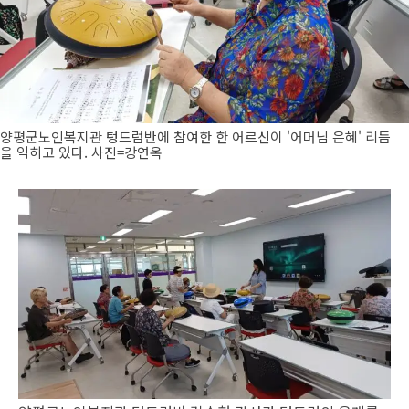
양평군노인복지관 텅드럼반에 참여한 한 어르신이 '어머님 은혜' 리듬
을 익히고 있다. 사진=강연옥