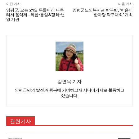
이전 기사
다음 기사
양평군, 오는 21일 두물머리 나루
양평군노인복지관 탁구반, ‘이음터
터서 음악제…화합·통일&평화·번
한마당 탁구대회’ 개최
영 기원
강연옥 기자
양평군민의 발전과 행복에 기여하고자 시니어기자로 활동하고
있습니다.
관련기사