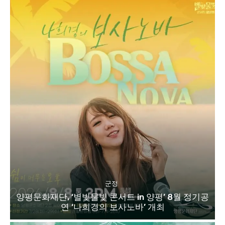
군정
양평문화재단, ‘별빛물빛 콘서트 in 양평’ 8월 정기공
연 ‘나희경의 보사노바’ 개최