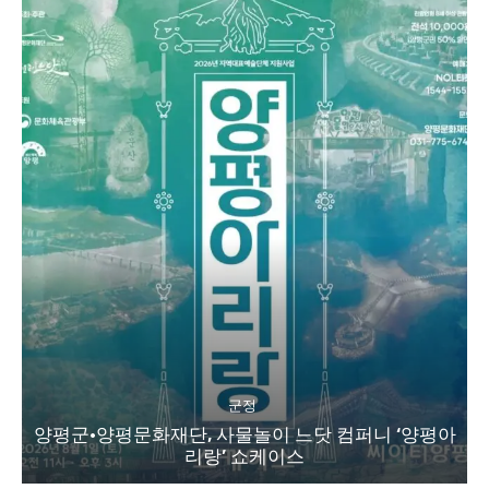
군정
양평군·양평문화재단, 사물놀이 느닷 컴퍼니 ‘양평아
리랑’ 쇼케이스