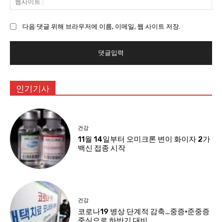
:
사
이
다음 댓글 위해 브라우저에 이름, 이메일, 웹 사이트 저장.
트
:
인기기사
건강
11월 14일부터 오미크론 변이 화이자 2가
백신 접종 시작
건강
코로나19 병상 단계적 감축…중증·준중증
중심으로 하반기 대비