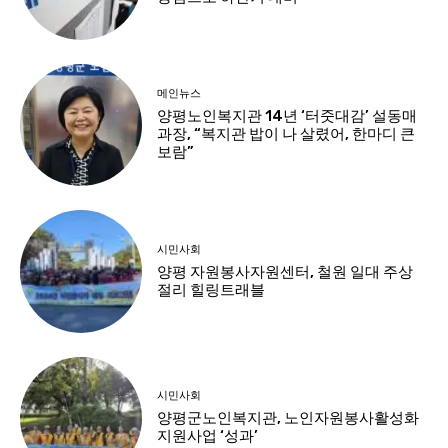
메인뉴스
양평노인복지관 14년 ‘터줏대감’ 설동매
과장, “복지관 밥이 나 살렸어, 한마디 큰
보람”
시민사회
양평 자원봉사자원센터, 철원 일대 주상
절리 힐링트래블
시민사회
양평군노인복지관, 노인자원봉사활성화
지원사업 ‘성과’