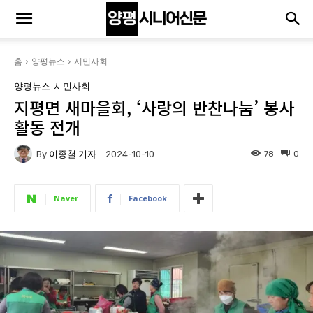
홈
양평뉴스
시민사회
양평뉴스
시민사회
지평면 새마을회, ‘사랑의 반찬나눔’ 봉사
활동 전개
By
이종철 기자
78
0
2024-10-10
Naver
Facebook