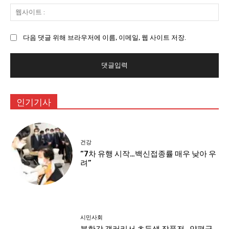
일
웹
:
사
이
다음 댓글 위해 브라우저에 이름, 이메일, 웹 사이트 저장.
트
:
인기기사
건강
“7차 유행 시작…백신접종률 매우 낮아 우
려”
시민사회
북한강 갤러리서 초등생 작품전…양평군