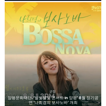
군정
양평문화재단, ‘별빛물빛 콘서트 in 양평’ 8월 정기공
연 ‘나희경의 보사노바’ 개최