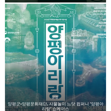
군정
양평군·양평문화재단, 사물놀이 느닷 컴퍼니 ‘양평아
리랑’ 쇼케이스