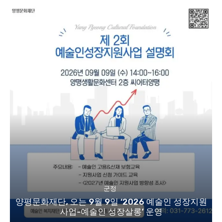
군정
양평문화재단, 오는 9월 9일 ‘2026 예술인 성장지원
사업-예술인 성장살롱’ 운영