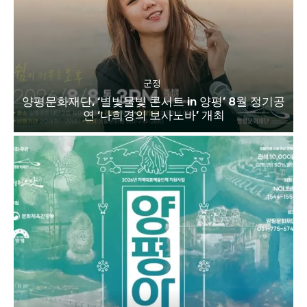
군정
양평문화재단, ‘별빛물빛 콘서트 in 양평’ 8월 정기공
연 ‘나희경의 보사노바’ 개최