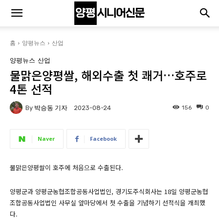
홈
양평뉴스
산업
양평뉴스
산업
물맑은양평쌀, 해외수출 첫 쾌거…호주로
4톤 선적
By
박승동 기자
156
0
2023-08-24
Naver
Facebook
물맑은양평쌀이 호주에 처음으로 수출된다.
양평군과 양평군농협조합공동사업법인, 경기도주식회사는 18일 양평군농협
조합공동사업법인 사무실 앞마당에서 첫 수출을 기념하기 선적식을 개최했
다.