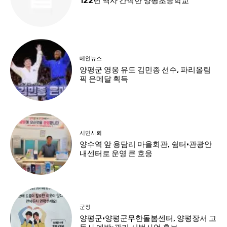
122년 역사 간직한 양평초등학교
메인뉴스
양평군 영웅 유도 김민종 선수, 파리올림
픽 은메달 획득
시민사회
양수역 앞 용담리 마을회관, 쉼터·관광안
내센터로 운영 큰 호응
군정
양평군·양평군무한돌봄센터, 양평장서 고