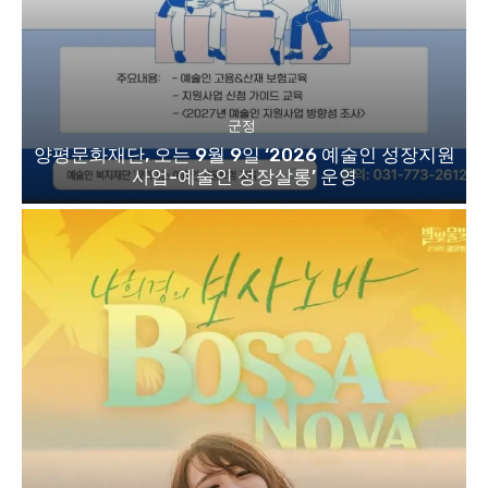
군정
양평문화재단, 오는 9월 9일 ‘2026 예술인 성장지원
사업-예술인 성장살롱’ 운영