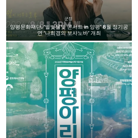
군정
양평문화재단, ‘별빛물빛 콘서트 in 양평’ 8월 정기공
연 ‘나희경의 보사노바’ 개최