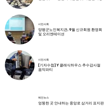
시민사회
양평군노인복지관, 9월 신규회원 환영회
및 오리엔테이션
시민사회
[기자수첩] Y 클래식하우스 추수감사절
음악파티
메인뉴스
엉뚱한 곳 안내하는 중앙로 삼거리 표지판