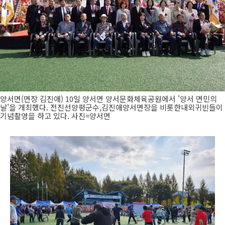
양서면(면장 김진애) 10일 양서면 양서문화체육공원에서 '양서 면민의
날'을 개최했다. 전진선양평군수,김진애양서면장을 비롯한내외귀빈들이
기념촬영을 하고 있다. 사진=양서면