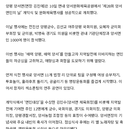
양평 양서면(면장 김진애)은 10일 면내 양서문화체육공원에서 ‘제28회 양서
면민의 날’ 개막식 및 문화체육행사를 성공적으로 개최했다.
이날 행사에는 전진선 양평군수, 김선교 여주양평 국회의원, 오혜자 군의회
부회장 및 군의원, 박명숙 경기도 의원을 비롯한 관내 기관단체장과 양서면
민 1000여 명이 참석했다.
이번 행사는 ‘매력 양평, 매력 양서’를 만들고자 지역발전에 이바지하는 면민
들의 자긍심을 고취하고, 애향심과 회합을 도모하기 위해 열렸다.
먼저 식전 행사로 양서면 11개 법정 리 단위로 팀을 구성해 여성 승부차기,
투호놀이, 훌라후프 돌리기, 공굴리기 등 명랑운동회를 즐겁게 시작했다. 이
어서 잠자리 섹소폰팀의 연주 공연이 있었다.
개막식에서 ‘면민대상’을 수상한 김민수(양서면 체육회장)를 비롯해 지역발
전에 기여한 주민 12명에게 군수, 국회의원, 경기도 의회의장, 양평군 의회
의장, 양평경찰서장, 양서농협 조합장 등의 표창이 수여됐다. 양서면장의 기
념사와 주요 내빈의 축사가 이어졌다. 점심식사 후에는 리 별 노래자랑 및 축
하공연, 명랑운동회 시상식 등으로 마무리됐다.