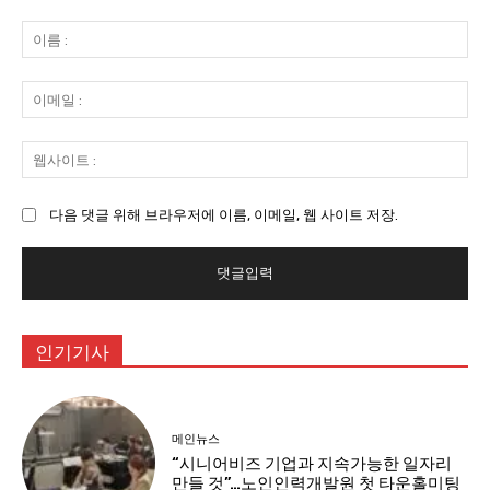
댓
글
이
:
름
:
이
메
일
웹
:
사
이
다음 댓글 위해 브라우저에 이름, 이메일, 웹 사이트 저장.
트
:
인기기사
메인뉴스
“시니어비즈 기업과 지속가능한 일자리
만들 것”…노인인력개발원 첫 타운홀미팅