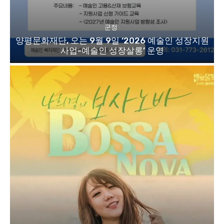
군정
양평문화재단, 오는 9월 9일 ‘2026 예술인 성장지원
사업-예술인 성장살롱’ 운영