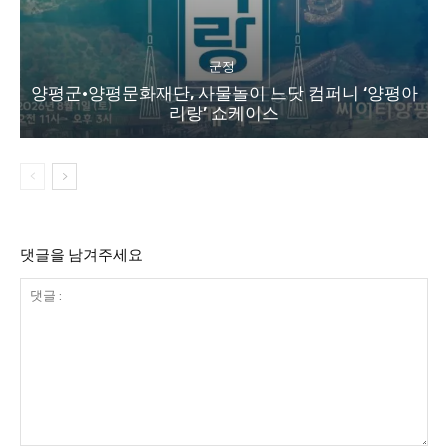
군정
양평군·양평문화재단, 사물놀이 느닷 컴퍼니 ‘양평아
리랑’ 쇼케이스
댓글을 남겨주세요