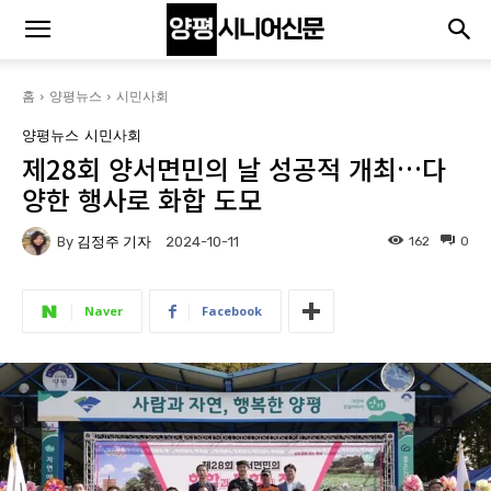
홈
양평뉴스
시민사회
양평뉴스
시민사회
제28회 양서면민의 날 성공적 개최…다
양한 행사로 화합 도모
By
김정주 기자
162
0
2024-10-11
Naver
Facebook