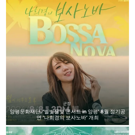
군정
양평문화재단, ‘별빛물빛 콘서트 in 양평’ 8월 정기공
연 ‘나희경의 보사노바’ 개최