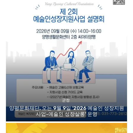
군정
양평문화재단, 오는 9월 9일 ‘2026 예술인 성장지원
사업-예술인 성장살롱’ 운영