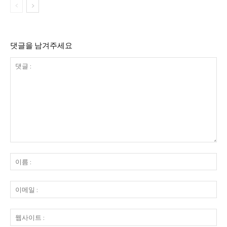
댓글을 남겨주세요
댓
글
이
:
름
:
이
메
일
웹
:
사