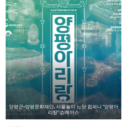
군정
양평군·양평문화재단, 사물놀이 느닷 컴퍼니 ‘양평아
리랑’ 쇼케이스