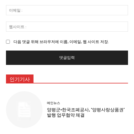
:
이
메
일
웹
:
사
이
다음 댓글 위해 브라우저에 이름, 이메일, 웹 사이트 저장.
트
:
인기기사
메인뉴스
양평군·한국조폐공사, ‘양평사랑상품권’
발행 업무협약 체결