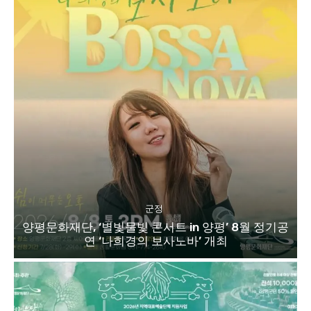
군정
양평문화재단, ‘별빛물빛 콘서트 in 양평’ 8월 정기공
연 ‘나희경의 보사노바’ 개최