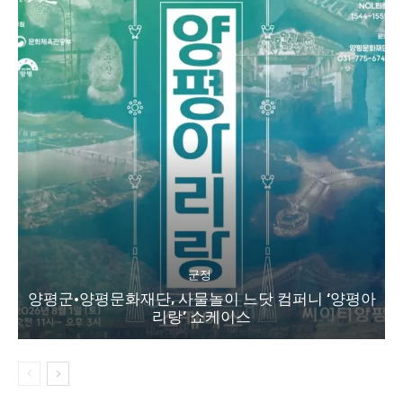
군정
양평군·양평문화재단, 사물놀이 느닷 컴퍼니 ‘양평아
리랑’ 쇼케이스