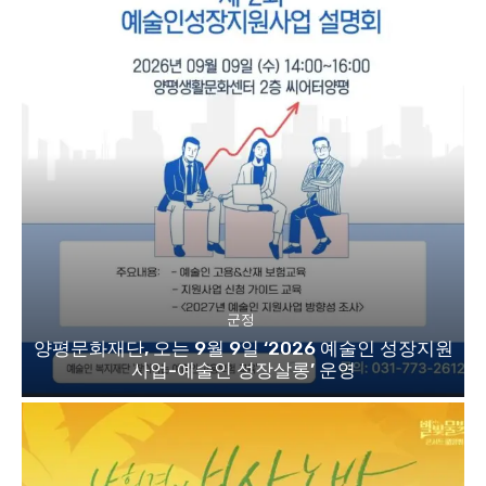
군정
양평문화재단, 오는 9월 9일 ‘2026 예술인 성장지원
사업-예술인 성장살롱’ 운영