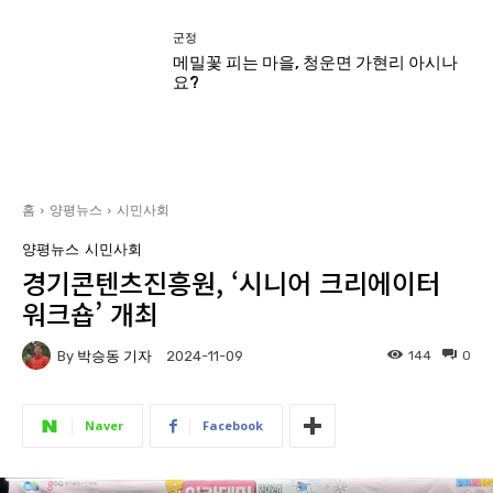
군정
메밀꽃 피는 마을, 청운면 가현리 아시나
요?