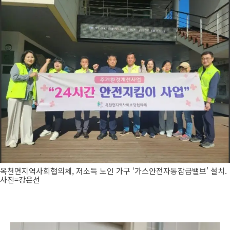
옥천면지역사회협의체, 저소득 노인 가구 ‘가스안전자동잠금밸브’ 설치.
사진=강은선