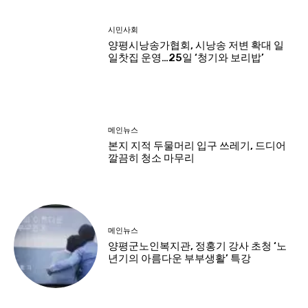
시민사회
양평시낭송가협회, 시낭송 저변 확대 일
일찻집 운영…25일 ‘청기와 보리밥’
메인뉴스
본지 지적 두물머리 입구 쓰레기, 드디어
깔끔히 청소 마무리
메인뉴스
양평군노인복지관, 정홍기 강사 초청 ‘노
년기의 아름다운 부부생활’ 특강