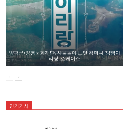
군정
양평군·양평문화재단, 사물놀이 느닷 컴퍼니 ‘양평아
리랑’ 쇼케이스
인기기사
메인뉴스