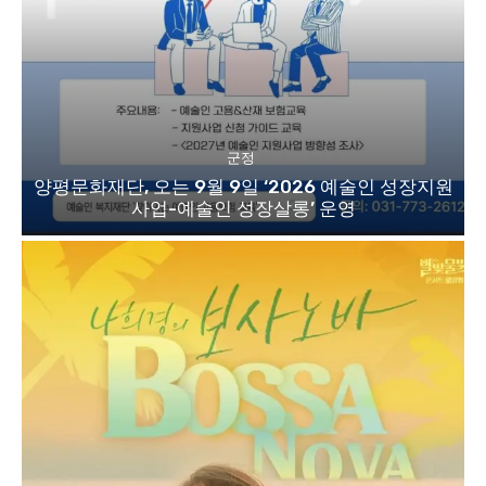
군정
양평문화재단, 오는 9월 9일 ‘2026 예술인 성장지원
사업-예술인 성장살롱’ 운영