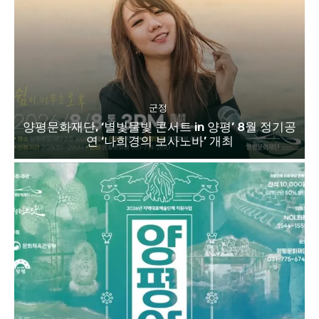
군정
양평문화재단, ‘별빛물빛 콘서트 in 양평’ 8월 정기공
연 ‘나희경의 보사노바’ 개최