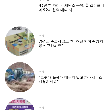
43년 한 자리서 세탁소 운영, 美 캘리포니
아 92세 현역 대니 리
군정
양평군 수도사업소, “버려진 지하수 방치
공 신고하세요”
군정
“고춧대·들깻대 태우지 말고 파쇄서비스
신청하세요”
군정