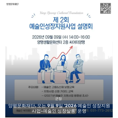
군정
양평문화재단, 오는 9월 9일 ‘2026 예술인 성장지원
사업-예술인 성장살롱’ 운영