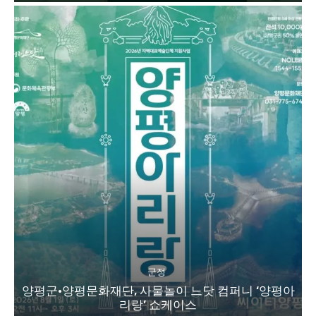
군정
양평군·양평문화재단, 사물놀이 느닷 컴퍼니 ‘양평아
리랑’ 쇼케이스