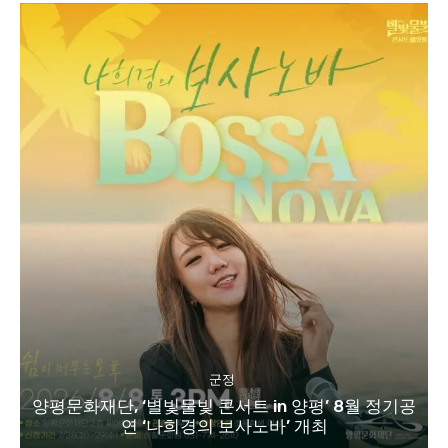
군정
양평문화재단, ‘별빛물빛 콘서트 in 양평’ 8월 정기공
연 ‘나희경의 보사노바’ 개최