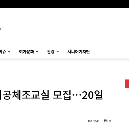
이슈
여가문화
건강
시니어기자단
기공체조교실 모집…20일
150
0