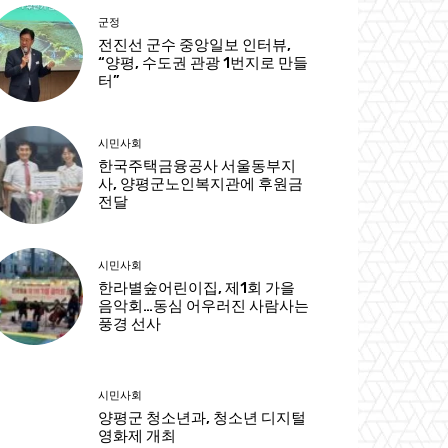
군정
전진선 군수 중앙일보 인터뷰,
“양평, 수도권 관광 1번지로 만들
터”
시민사회
한국주택금융공사 서울동부지
사, 양평군노인복지관에 후원금
전달
시민사회
한라별숲어린이집, 제1회 가을
음악회…동심 어우러진 사람사는
풍경 선사
시민사회
양평군 청소년과, 청소년 디지털
영화제 개최