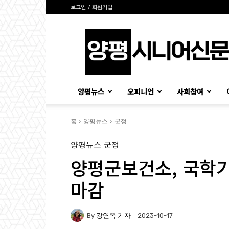
로그인 / 회원가입
양
평
시
니
어
신
양평뉴스
오피니언
사회참여
문
홈
양평뉴스
군정
양평뉴스
군정
양평군보건소, 국학
마감
By
강연옥 기자
2023-10-17