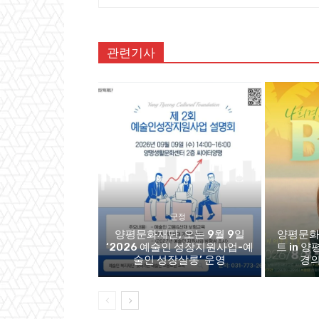
관련기사
군정
양평문화재단, 오는 9월 9일
양평문화
‘2026 예술인 성장지원사업-예
트 in 양
술인 성장살롱’ 운영
경의