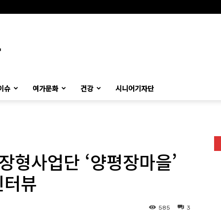
이슈
여가문화
건강
시니어기자단
장형사업단 ‘양평장마을’
인터뷰
585
3