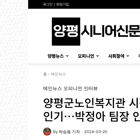
로그인 / 회원가입
양
평
시
니
어
신
양평뉴스
오피니언
사회참여
문
홈
메인뉴스
메인뉴스
오피니언
인터뷰
양평군노인복지관 시
인기…박정아 팀장 
By
박승동 기자
2024-03-25