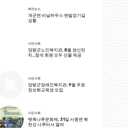
메인뉴스
개군면 비닐하우스 맨발걷기길
성황
시민사회
양평군노인복지관, 8월 생신잔
치…참석 회원 모두 선물 제공
시민사회
양평군장애인복지관, 9월 무료
정보화교육생 모집
시민사회
뗏목나루문화제, 31일 서종면 북
한강 나루터서 열려