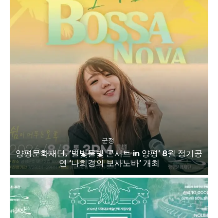
군정
양평문화재단, ‘별빛물빛 콘서트 in 양평’ 8월 정기공
연 ‘나희경의 보사노바’ 개최