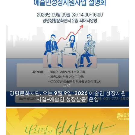
군정
양평문화재단, 오는 9월 9일 ‘2026 예술인 성장지원
사업-예술인 성장살롱’ 운영