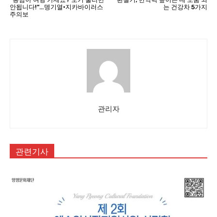
안됩니다!”…뎅기열·지카바이러스
는 건강차 5가지
주의보
관리자
관련기사