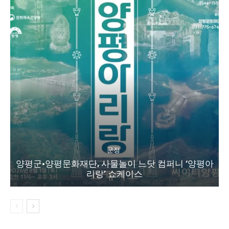
군정
양평군·양평문화재단, 사물놀이 느닷 컴퍼니 ‘양평아
리랑’ 쇼케이스