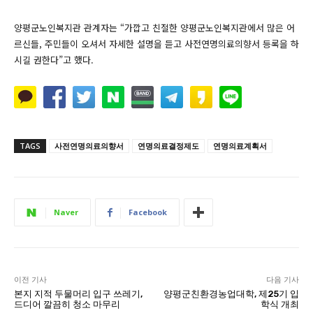
양평군노인복지관 관계자는 “가깝고 친절한 양평군노인복지관에서 많은 어
르신들, 주민들이 오셔서 자세한 설명을 듣고 사전연명의료의향서 등록을 하
시길 권한다”고 했다.
TAGS
사전연명의료의향서
연명의료결정제도
연명의료계획서
Naver
Facebook
이전 기사
다음 기사
본지 지적 두물머리 입구 쓰레기,
양평군친환경농업대학, 제25기 입
드디어 깔끔히 청소 마무리
학식 개최