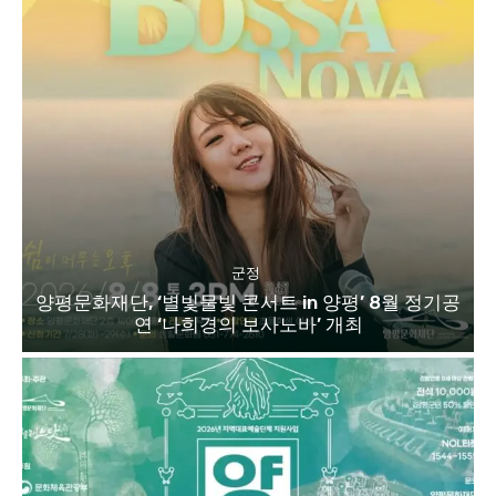
군정
양평문화재단, ‘별빛물빛 콘서트 in 양평’ 8월 정기공
연 ‘나희경의 보사노바’ 개최