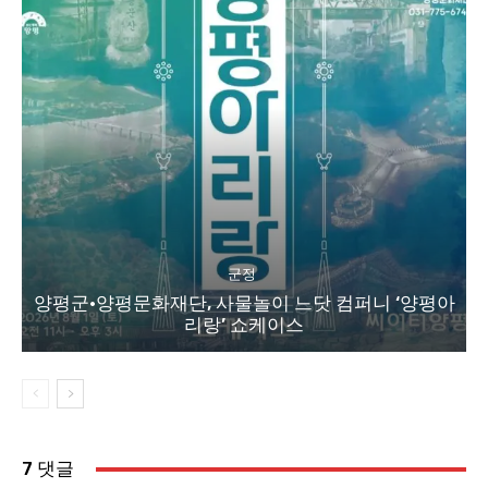
군정
양평군·양평문화재단, 사물놀이 느닷 컴퍼니 ‘양평아
리랑’ 쇼케이스
7 댓글