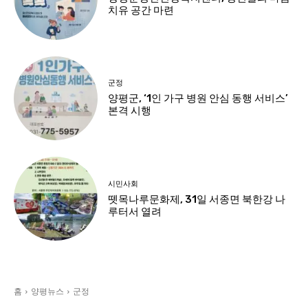
치유 공간 마련
군정
양평군, ‘1인 가구 병원 안심 동행 서비스’
본격 시행
시민사회
뗏목나루문화제, 31일 서종면 북한강 나
루터서 열려