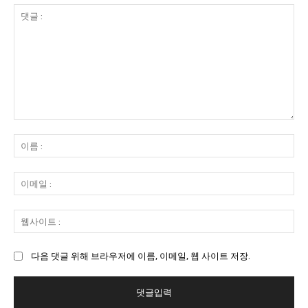
댓
글
이
:
름
:
이
메
일
웹
:
사
이
다음 댓글 위해 브라우저에 이름, 이메일, 웹 사이트 저장.
트
: