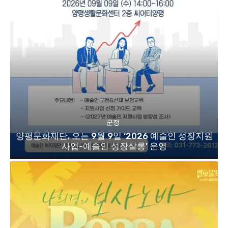
군정
양평문화재단, 오는 9월 9일 ‘2026 예술인 성장지원
사업-예술인 성장살롱’ 운영