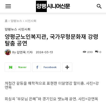
홈
양평뉴스
시민사회
양평뉴스
시민사회
양평군노인복지관, 국가무형문화재 강령
탈춤 공연
By
강연옥 기자
230
0
2024-03-13
Naver
Facebook
처첩간 갈등을 해학적으로 표현한 미얄영감 할미춤. 사진=강
연옥
회심곡 ‘부모님 은혜”와 경기민요 뱃노래 공연. 사진=강연옥