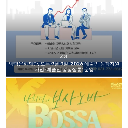
군정
양평문화재단, 오는 9월 9일 ‘2026 예술인 성장지원
사업-예술인 성장살롱’ 운영