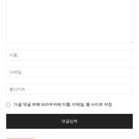
댓
글
이
:
름
:
이
메
일
웹
:
사
이
다음 댓글 위해 브라우저에 이름, 이메일, 웹 사이트 저장.
트
: