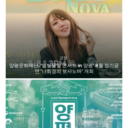
군정
양평문화재단, ‘별빛물빛 콘서트 in 양평’ 8월 정기공
연 ‘나희경의 보사노바’ 개최