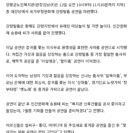
양평군노인복지관(관장김남규)은 12일 오전 10시부터 11시30분까지 지하1
층 대강당에서 국가무형문화재 강령탈춤 공연을 마련했다.
강령탈춤은 황해도 강령지방에서 유래된 마당놀이 탈 가면 놀이다. 인간문화
재 송용태 씨가 사회를 맡아 진행했다.
이날 공연은 잡귀를 쫓는 의식무로 용맹성을 표현한 사자춤 공연으로 시작됐
다. 처첩간 가상과 젊음을 상징하는 춤으로 강령탈춤 중 가장 활발한 춤사위
로, 해학적 공감을 준 ‘미얄영감’, ‘할미춤’ 공연이 이어졌다.
이어 도약하는 남성의 기상과 젊음을 상징하는 신나는 춤사위 ‘말뚝이춤’, 부
모님 은혜에 대한 회심곡, 잡귀를 쫒는 의식 ‘상좌춤’, 경기민요 노랫가락 ‘창
부타령’ ‘뱃노래’ 등 흥겨운 가락으로 공연이 끝났다.
공연이 끝난 후 인간문화재 송용태 씨는 “복지관 신축건물을 공사 중이라고
들었는데, 7월쯤 기회를 만들어 공연을 준비하겠다”고 전했다.
어르신들은 얼씨구~ 좋다, 어야디야 등 추임새로 흥겨운 공연을 즐긴 후 “찾
아가는 문화 공연이 정말 고맙다”고 말했다.