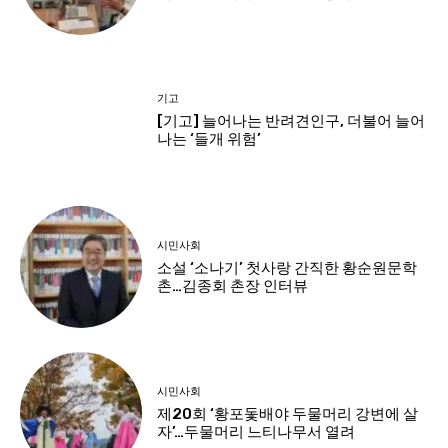
기고
[기고] 늘어나는 반려견인구, 더불어 늘어
나는 ‘들개 위험’
시민사회
소설 ‘소나기’ 첫사랑 간직한 황순원문학
촌…김종회 촌장 인터뷰
시민사회
제20회 ‘황포돛배야 두물머리 강변에 살
자’…두물머리 느티나무서 열려