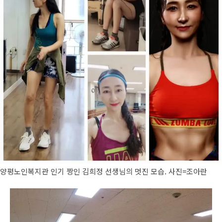
양평노인복지관 인기 짱인 김희정 선생님의 멋진 모습. 사진=조아란