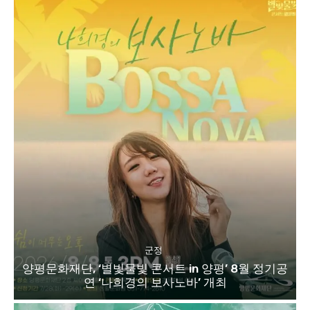
군정
양평문화재단, ‘별빛물빛 콘서트 in 양평’ 8월 정기공
연 ‘나희경의 보사노바’ 개최