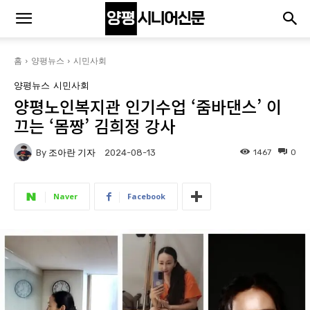
홈
양평뉴스
시민사회
양평뉴스
시민사회
양평노인복지관 인기수업 ‘줌바댄스’ 이
끄는 ‘몸짱’ 김희정 강사
By
조아란 기자
1467
0
2024-08-13
Naver
Facebook