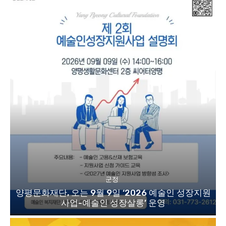
군정
양평문화재단, 오는 9월 9일 ‘2026 예술인 성장지원
사업-예술인 성장살롱’ 운영