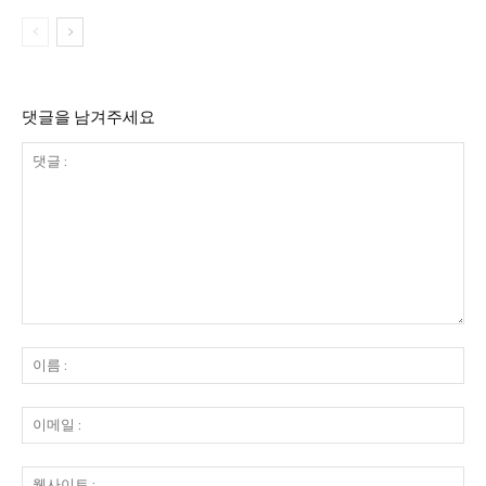
댓글을 남겨주세요
댓
글
이
:
름
:
이
메
일
웹
: