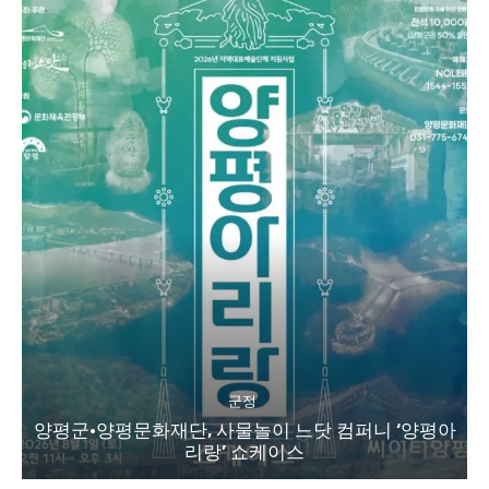
군정
양평군·양평문화재단, 사물놀이 느닷 컴퍼니 ‘양평아
리랑’ 쇼케이스