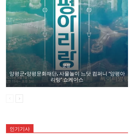
군정
양평군·양평문화재단, 사물놀이 느닷 컴퍼니 ‘양평아
리랑’ 쇼케이스
인기기사