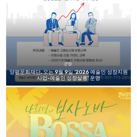
군정
양평문화재단, 오는 9월 9일 ‘2026 예술인 성장지원
사업-예술인 성장살롱’ 운영