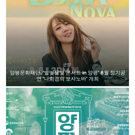
군정
양평문화재단, ‘별빛물빛 콘서트 in 양평’ 8월 정기공
연 ‘나희경의 보사노바’ 개최