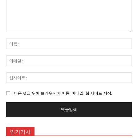
댓
글
이
:
름
:
이
메
일
웹
:
사
이
다음 댓글 위해 브라우저에 이름, 이메일, 웹 사이트 저장.
트
:
인기기사