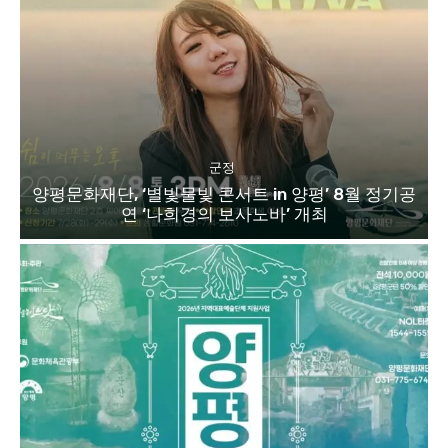
군정
양평문화재단, ‘별빛물빛 콘서트 in 양평’ 8월 정기공
연 ‘나희경의 보사노바’ 개최