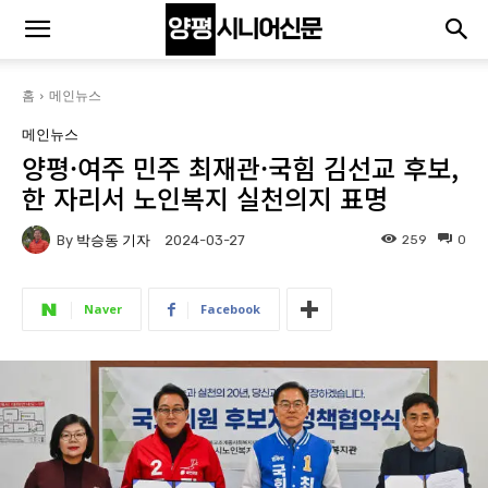
홈
메인뉴스
메인뉴스
양평·여주 민주 최재관·국힘 김선교 후보,
한 자리서 노인복지 실천의지 표명
By
박승동 기자
259
0
2024-03-27
Naver
Facebook