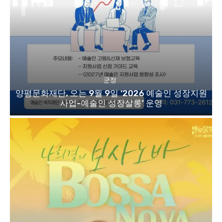
군정
양평문화재단, 오는 9월 9일 ‘2026 예술인 성장지원
사업-예술인 성장살롱’ 운영