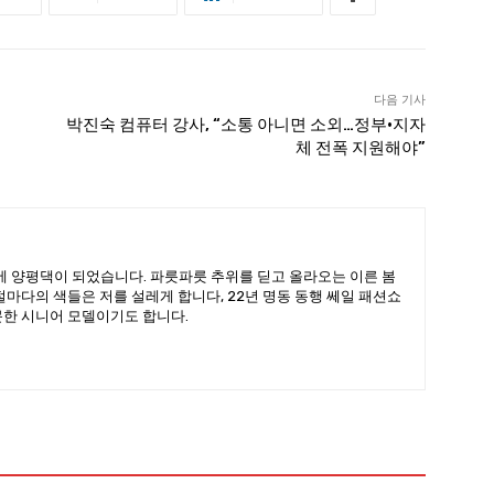
다음 기사
박진숙 컴퓨터 강사, “소통 아니면 소외…정부·지자
체 전폭 지원해야”
을에 양평댁이 되었습니다. 파릇파릇 추위를 딛고 올라오는 이른 봄
절마다의 색들은 저를 설레게 합니다, 22년 명동 동행 쎄일 패션쇼
문한 시니어 모델이기도 합니다.