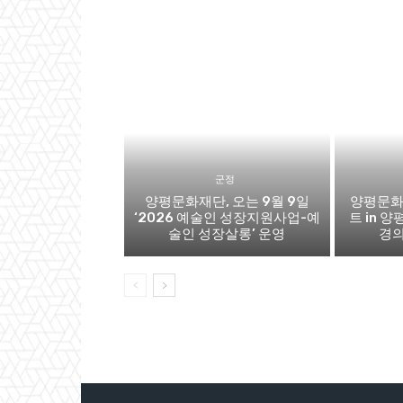
군정
양평문화재단, 오는 9월 9일
양평문화
‘2026 예술인 성장지원사업-예
트 in 양
술인 성장살롱’ 운영
경의