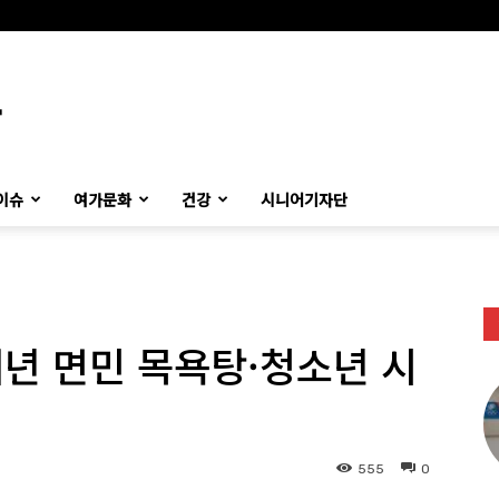
이슈
여가문화
건강
시니어기자단
내년 면민 목욕탕·청소년 시
555
0