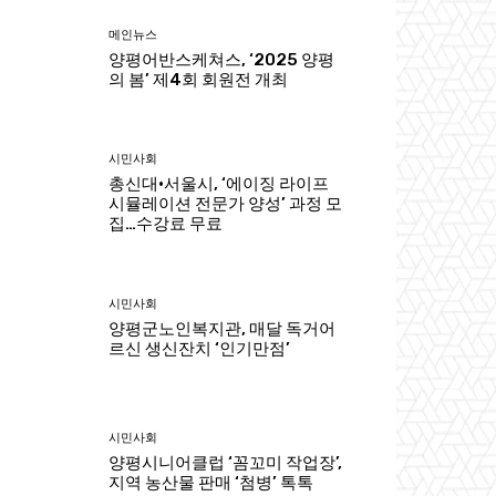
메인뉴스
양평어반스케쳐스, ‘2025 양평
의 봄’ 제4회 회원전 개최
시민사회
총신대·서울시, ‘에이징 라이프
시뮬레이션 전문가 양성’ 과정 모
집…수강료 무료
시민사회
양평군노인복지관, 매달 독거어
르신 생신잔치 ‘인기만점’
시민사회
양평시니어클럽 ‘꼼꼬미 작업장’,
지역 농산물 판매 ‘첨병’ 톡톡