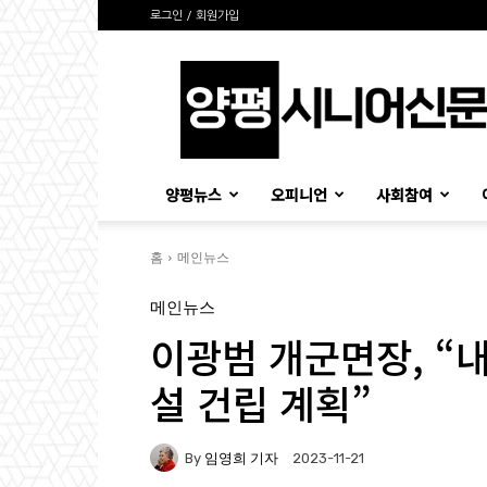
로그인 / 회원가입
양
평
시
니
어
신
양평뉴스
오피니언
사회참여
문
홈
메인뉴스
메인뉴스
이광범 개군면장, “
설 건립 계획”
By
임영희 기자
2023-11-21