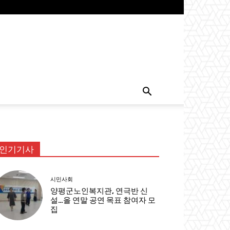
인기기사
시민사회
양평군노인복지관, 연극반 신
설…올 연말 공연 목표 참여자 모
집