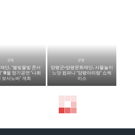
군정
군정
재단, ‘별빛물빛 콘서
양평군·양평문화재단, 사물놀이
평’ 8월 정기공연 ‘나희
느닷 컴퍼니 ‘양평아리랑’ 쇼케
 보사노바’ 개최
이스